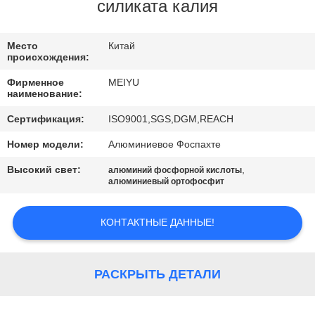
ЗАВОДУ
силиката калия
КОНТРОЛЬ
Место
Китай
происхождения:
КАЧЕСТВА
Фирменное
MEIYU
наименование:
СВЯЖИТЕСЬ
Сертификация:
ISO9001,SGS,DGM,REACH
С
Номер модели:
Алюминиевое Фоспахте
НАМИ
Высокий свет:
,
алюминий фосфорной кислоты
алюминиевый ортофосфит
ЗАПРОСИТЕ
КОНТАКТНЫЕ ДАННЫЕ!
ЦИТАТУ
КАРТА
РАСКРЫТЬ ДЕТАЛИ
САЙТА