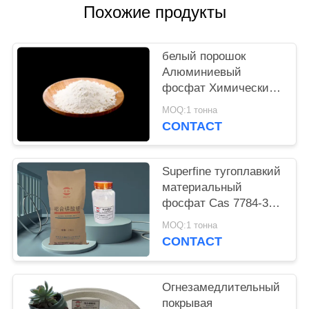
Похожие продукты
PRIVACY
POLICY
белый порошок
Алюминиевый
фосфат Химический
пигмент для
MOQ:1 тонна
пассивации
CONTACT
поверхности металла
и сложного
формирования
Superfine тугоплавкий
материальный
фосфат Cas 7784-30-
7 связывателя
MOQ:1 тонна
алюминиевый
CONTACT
Огнезамедлительный
покрывая