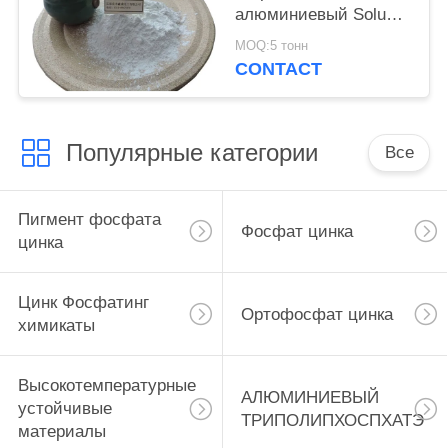
алюминиевый Soluble
фосфата в материале
MOQ:5 тонн
Cas 7784-30-7
CONTACT
азотноводородной
кислоты
теплостойком
Популярные категории
Все
Пигмент фосфата
Фосфат цинка
цинка
Цинк Фосфатинг
Ортофосфат цинка
химикаты
Высокотемпературные
АЛЮМИНИЕВЫЙ
устойчивые
ТРИПОЛИПХОСПХАТЭ
материалы