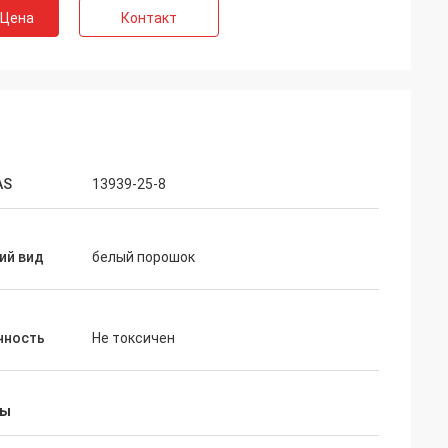
 Цена
Контакт
AS
13939-25-8
ий вид
белый порошок
чность
Не токсичен
ны