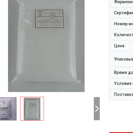
Фирменн
Сертифи
Номер м
Количест
Цена
Упаковы
Время д
Условия
Поставк