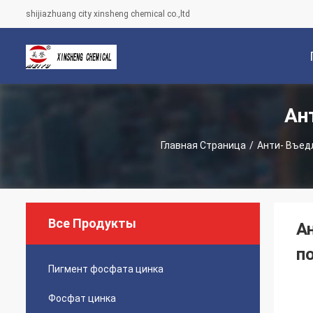
shijiazhuang city xinsheng chemical co.,ltd
Ан
С
Главная Страница
/
Анти- Въед
Все Продукты
А
п
Пигмент фосфата цинка
Фосфат цинка