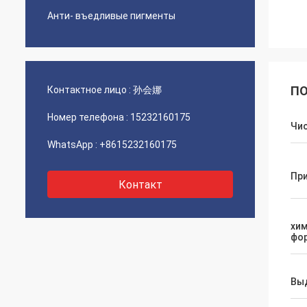
Анти- въедливые пигменты
ПО
Контактное лицо :
孙会娜
Номер телефона :
15232160175
Чи
WhatsApp :
+8615232160175
Пр
Контакт
хи
фо
Вы