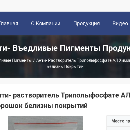
Главная
О Компании
Продукция
Видео
ти- Въедливые Пигменты Проду
траница
ливые Пигменты
/
Анти- Растворитель Триполыфосфате АЛ Хими
Белизны Покрытий
нти- растворитель Триполыфосфате АЛ
орошок белизны покрытий
Место п