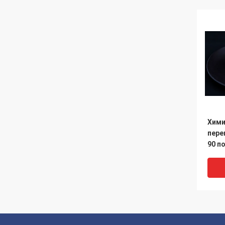
Хими
пере
90 п
фосф
бели