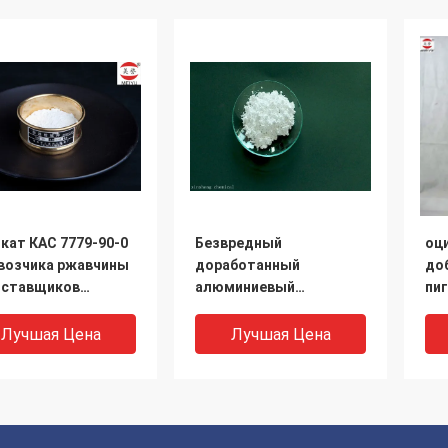
кат КАС 7779-90-0
Безвредный
оц
возчика ржавчины
доработанный
до
оставщиков
алюминиевый
пи
ата цинка
Триполыфосфате 35-
Ан
зны
%40% П2О5, абсорбция
фо
Лучшая Цена
Лучшая Цена
масла 30±5
по