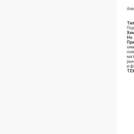
Алю
Тип
По
Хим
Но.
Пр
хим
пов
мат
рын
и ф
ТЕ