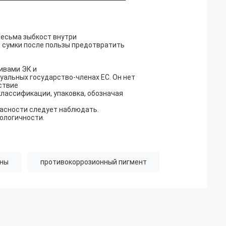
весьма зыбкост внутри
е сумки после пользы предотвратить
ивами ЭК и
альных государство-членах ЕС. Он нет
ствие
лассификации, упаковка, обозначая
асности следует наблюдать.
ологичности.
ины
противокоррозионный пигмент