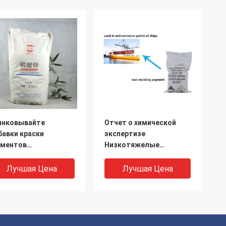
инковывайте
Отчет о химической
бавки краски
экспертизе
гментов
Низкотяжелые
тикорросиве
металлы Цинк фосфат
сфата и добавки
Антикоррозивные
Лучшая Цена
Лучшая Цена
крытия
пигменты