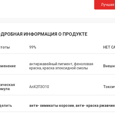
Лучшая
ДРОБНАЯ ИНФОРМАЦИЯ О ПРОДУКТЕ
стоты
99%
НЕТ C
антиржавейный пигмент, феноловая
именение
Внешн
краска, краска эпоксидной смолы
мическая
АлХ2П3О10
Токси
рмула
делить
анти- химикаты корозии
,
анти- краска ржавчи