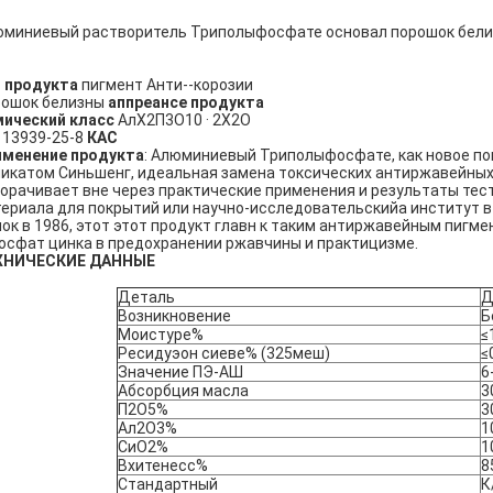
миниевый растворитель Триполыфосфате основал порошок бели
 продукта
пигмент Анти--корозии
рошок белизны
аппреансе продукта
ический класс
АлХ2П3О10 · 2Х2О
13939-25-8
КАС
именение продукта
: Алюминиевый Триполыфосфате, как новое по
икатом Синьшенг, идеальная замена токсических антиржавейных
орачивает вне через практические применения и результаты те
ериала для покрытий или научно-исследовательскийа институт в с
ок в 1986, этот этот продукт главн к таким антиржавейным пигм
осфат цинка в предохранении ржавчины и практицизме.
ХНИЧЕСКИЕ ДАННЫЕ
Деталь
Д
Возникновение
Б
Моистуре%
≤
Ресидуэон сиеве% (325меш)
≤
Значение ПЭ-АШ
6
Абсорбция масла
3
П2О5%
3
Ал2О3%
1
СиО2%
1
Вхитенесс%
8
Стандартный
К