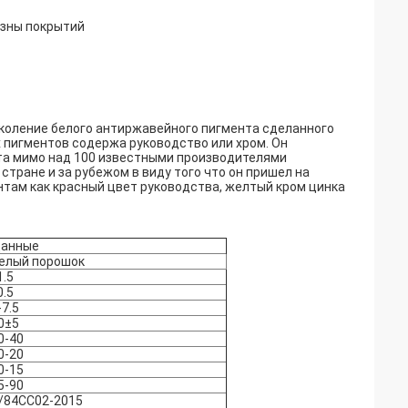
зны покрытий
коление белого антиржавейного пигмента сделанного
 пигментов содержа руководство или хром. Он
ста мимо над 100 известными производителями
тране и за рубежом в виду того что он пришел на
ентам как красный цвет руководства, желтый кром цинка
анные
елый порошок
1.5
0.5
-7.5
0±5
0-40
0-20
0-15
5-90
/84СС02-2015