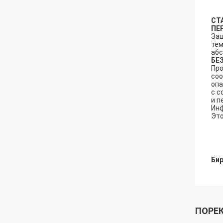
СТ
ПЕ
Защ
тем
абс
БЕ
Про
соо
опа
с с
и п
Инф
Это
Бир
ПОРЕ