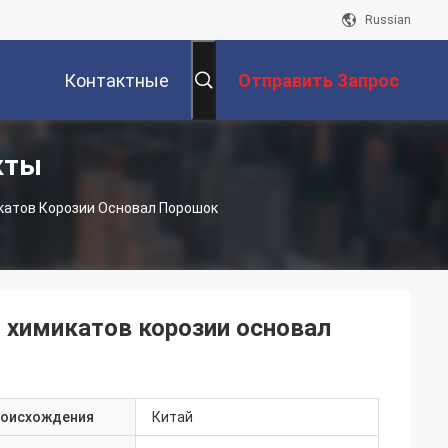
Russian
Контактные
Отправить Запрос
кты
Данные
катов Корозии Основал Порошок
 химикатов корозии основал
роисхождения
Китай