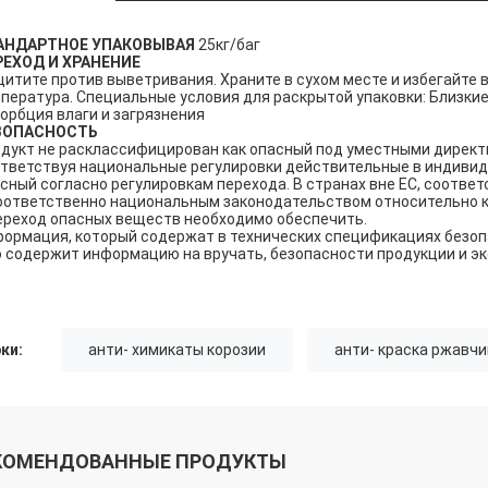
АНДАРТНОЕ УПАКОВЫВАЯ
25кг/баг
РЕХОД И ХРАНЕНИЕ
итите против выветривания. Храните в сухом месте и избегайте 
пература. Специальные условия для раскрытой упаковки: Близки
орбция влаги и загрязнения
ЗОПАСНОСТЬ
дукт не расклассифицирован как опасный под уместными директ
тветствуя национальные регулировки действительные в индивиду
сный согласно регулировкам перехода. В странах вне ЕС, соответ
оответственно национальным законодательством относительно к
ереход опасных веществ необходимо обеспечить.
ормация, который содержат в технических спецификациях безоп
 содержит информацию на вручать, безопасности продукции и эк
ки:
анти- химикаты корозии
анти- краска ржавч
КОМЕНДОВАННЫЕ ПРОДУКТЫ