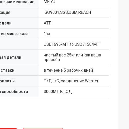
ое наименование
MEIYU
кация
ISO9001,SGS,DGM,REACH
одели
АТП
во мин заказа
1 кг
USD1695/MT to USD3150/MT
чистый вес 25кг или как ваша
вая детали
просьба
оставки
в течение 5 рабочих дней
 оплаты
T/T, L/C, соединение Wester
а способности
3000MT В ГОД