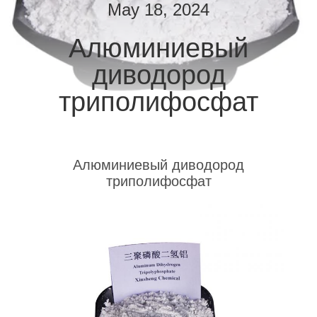
ЗАВОДУ
May 18, 2024
Алюминиевый
КОНТРОЛЬ
диводород
КАЧЕСТВА
триполифосфат
СВЯЖИТЕСЬ
С
НАМИ
Алюминиевый диводород
триполифосфат
ЗАПРОСИТЕ
ЦИТАТУ
КАРТА
САЙТА