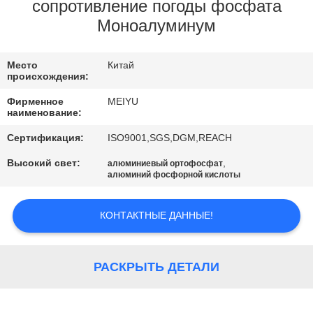
ЗАВОДУ
сопротивление погоды фосфата
Моноалуминум
КОНТРОЛЬ
Место
Китай
КАЧЕСТВА
происхождения:
Фирменное
MEIYU
СВЯЖИТЕСЬ
наименование:
С
Сертификация:
ISO9001,SGS,DGM,REACH
НАМИ
Высокий свет:
,
алюминиевый ортофосфат
алюминий фосфорной кислоты
ЗАПРОСИТЕ
КОНТАКТНЫЕ ДАННЫЕ!
ЦИТАТУ
РАСКРЫТЬ ДЕТАЛИ
КАРТА
САЙТА