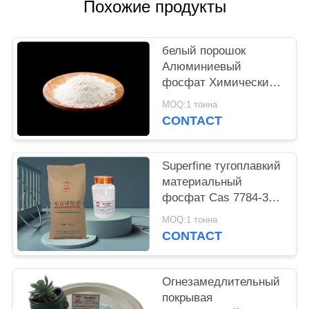
Похожие продукты
PRIVACY
POLICY
белый порошок
Алюминиевый
фосфат Химический
пигмент для
MOQ:1 тонна
пассивации
CONTACT
поверхности металла
и сложного
формирования
Superfine тугоплавкий
материальный
фосфат Cas 7784-30-
7 связывателя
MOQ:1 тонна
алюминиевый
CONTACT
Огнезамедлительный
покрывая