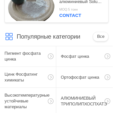
алюминиевый Soluble
фосфата в материале
MOQ:5 тонн
Cas 7784-30-7
CONTACT
азотноводородной
кислоты
теплостойком
Популярные категории
Все
Пигмент фосфата
Фосфат цинка
цинка
Цинк Фосфатинг
Ортофосфат цинка
химикаты
Высокотемпературные
АЛЮМИНИЕВЫЙ
устойчивые
ТРИПОЛИПХОСПХАТЭ
материалы