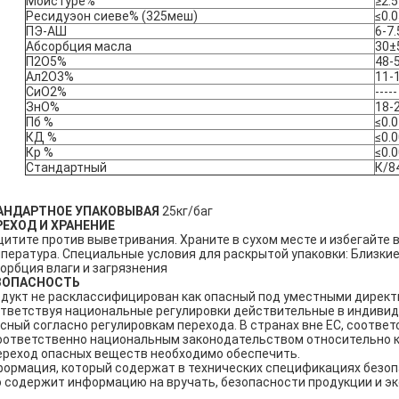
Моистуре%
≥2.5
Ресидуэон сиеве% (325меш)
≤0.0
ПЭ-АШ
6-7.
Абсорбция масла
30±
П2О5%
48-
Ал2О3%
11-
СиО2%
-----
ЗнО%
18-
Пб %
≤0.0
КД %
≤0.
Кр %
≤0.
Стандартный
К/8
АНДАРТНОЕ УПАКОВЫВАЯ
25кг/баг
РЕХОД И ХРАНЕНИЕ
итите против выветривания. Храните в сухом месте и избегайте 
пература. Специальные условия для раскрытой упаковки: Близки
орбция влаги и загрязнения
ЗОПАСНОСТЬ
дукт не расклассифицирован как опасный под уместными директ
тветствуя национальные регулировки действительные в индивиду
сный согласно регулировкам перехода. В странах вне ЕС, соответ
оответственно национальным законодательством относительно к
ереход опасных веществ необходимо обеспечить.
ормация, который содержат в технических спецификациях безоп
 содержит информацию на вручать, безопасности продукции и эк