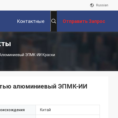
Russian
Контактные
Отправить Запрос
кты
Данные
Алюминиевый ЭПМК-ИИ Краски
стью алюминиевый ЭПМК-ИИ
роисхождения
Китай