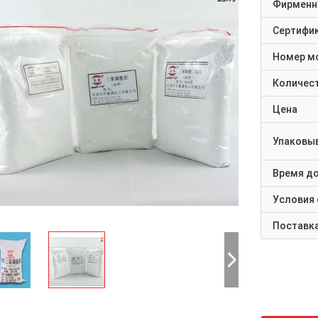
Фирменн
Сертифи
Номер м
Количест
Цена
Упаковы
Время д
Условия
Поставк