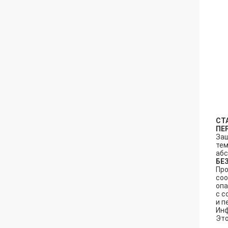
СТ
ПЕ
Защ
тем
абс
БЕ
Про
соо
опа
с с
и п
Инф
Это