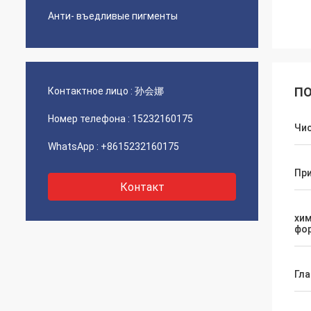
Анти- въедливые пигменты
ПО
Контактное лицо :
孙会娜
Номер телефона :
15232160175
Чи
WhatsApp :
+8615232160175
Пр
Контакт
хи
фо
Гла