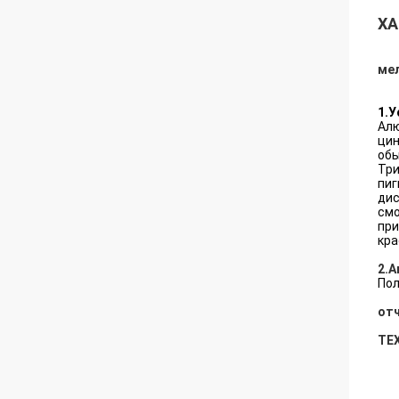
ХА
ме
1.У
Алю
цин
обы
Три
пиг
дис
смо
при
кра
2.А
Пол
от
ТЕ