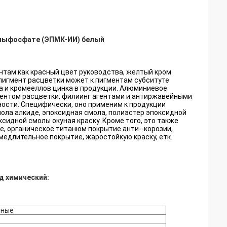
лыфосфате (ЭПМК-ИИ) белый
там как красный цвет руководства, желтый кром
пигмент расцветки может к пигментам субситуте
 и кромееллов цинка в продукции. Алюминиевое
ентом расцветки, филиинг агентами и антиржавейными
ости. Специфически, оно применим к продукции
ола алкиде, эпоксидная смола, полиэстер эпоксидной
ксидной смолы окуная краску. Кроме того, это также
е, органическое титанюм покрытие анти--корозии,
медлительное покрытие, жаростойкую краску, етк.
 химический:
ные