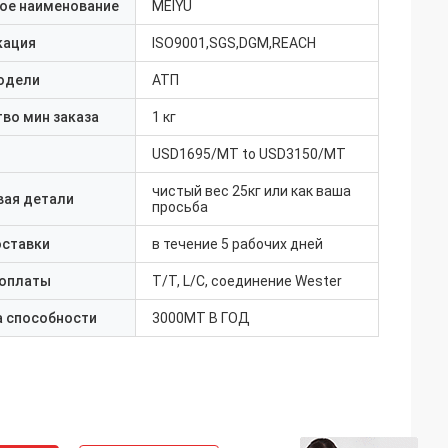
ое наименование
MEIYU
кация
ISO9001,SGS,DGM,REACH
одели
АТП
во мин заказа
1 кг
USD1695/MT to USD3150/MT
чистый вес 25кг или как ваша
вая детали
просьба
оставки
в течение 5 рабочих дней
 оплаты
T/T, L/C, соединение Wester
а способности
3000MT В ГОД