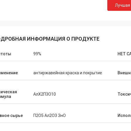
Лучшая
ДРОБНАЯ ИНФОРМАЦИЯ О ПРОДУКТЕ
стоты
99%
НЕТ C
именение
антиржавейная краска и покрытие
Внешн
мическая
АлХ2П3О10
Токси
рмула
вное сырье
П2О5 Ал2О3 ЗнО
Испол