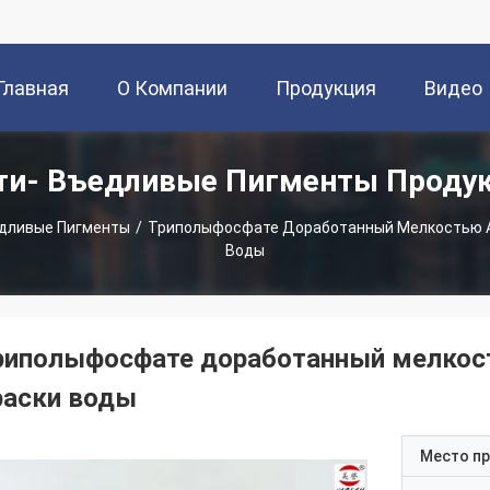
Главная
О Компании
Продукция
Видео
ти- Въедливые Пигменты Проду
траница
едливые Пигменты
/
Триполыфосфате Доработанный Мелкостью 
Воды
риполыфосфате доработанный мелко
раски воды
Место п