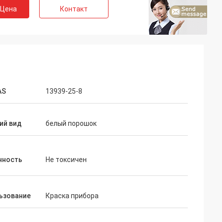
 Цена
Контакт
AS
13939-25-8
ий вид
белый порошок
чность
Не токсичен
ьзование
Краска прибора