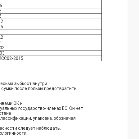
5
5
5
52
15
22
1
003
003
4СС02-2015
весьма зыбкост внутри
е сумки после пользы предотвратить
ивами ЭК и
альных государство-членах ЕС. Он нет
ствие
лассификации, упаковка, обозначая
асности следует наблюдать.
ологичности.