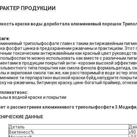
РАКТЕР ПРОДУКЦИИ
лкость краски воды доработала алюминиевый порошок Трипо
саге:
миниевый триполыфосфате главн к таким антиржавейным пигмен
ка фосфат цинка в предохранении ржавчины и практицизм. Этот 
чным токсическим антиржавейным как красный цвет руководства
полыфоспахте можно использовать как вместе с различным пигм
ментами в продукции покрытий анти--корозии высокой эффективн
ольвентного типа покрытия как смола фенола формальдегида, см
лы и акриловая смола так же, как расстворимый в воде эстер эпо
менимое ти перпаратион высокой краски буйд,напудрите покрыти
ску на-ржавчины, битумную краску, цинк-богатый праймер, огнеза
ппликатионс:
ьзы в водной краске и покрытии
чет о рассмотрения алюминиевого триполыфосфате 3.Модифид
ХНИЧЕСКИЕ ДАННЫЕ
Деталь
Дан
Вхитенесс%
≥90