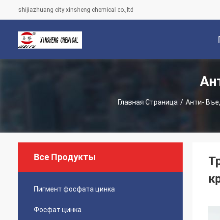
shijiazhuang city xinsheng chemical co.,ltd
Ан
С
Главная Страница
/
Анти- Въ
Все Продукты
Т
к
Пигмент фосфата цинка
Фосфат цинка