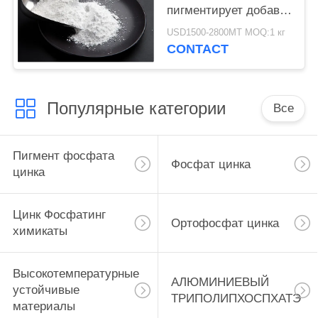
пигментирует добавки
краски и добавки
USD1500-2800MT MOQ:1 кг
покрытия
CONTACT
Популярные категории
Все
Пигмент фосфата
Фосфат цинка
цинка
Цинк Фосфатинг
Ортофосфат цинка
химикаты
Высокотемпературные
АЛЮМИНИЕВЫЙ
устойчивые
ТРИПОЛИПХОСПХАТЭ
материалы