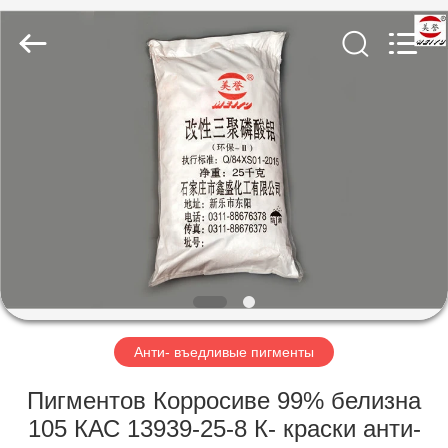
chemical
co.,ltd.
All
Rights
Reserved.
Developed
by
ECER
ДОМОЙ
ПРОДУКТЫ
ВИДЕОЗАПИСИ
О
НАС
Анти- въедливые пигменты
ЭКСКУРСИЯ
Пигментов Корросиве 99% белизна
ПО
105 КАС 13939-25-8 К- краски анти-