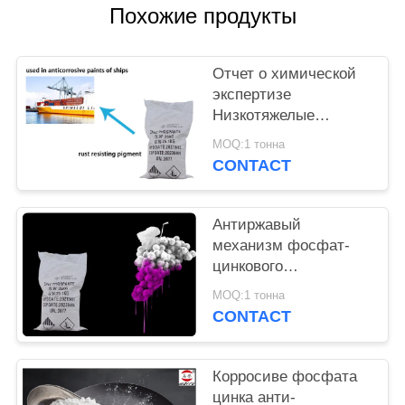
Похожие продукты
PRIVACY
POLICY
Отчет о химической
экспертизе
Низкотяжелые
металлы Цинк
MOQ:1 тонна
фосфат
CONTACT
Антикоррозивные
пигменты
Антиржавый
механизм фосфат-
цинкового
химического пигмента
MOQ:1 тонна
для предотвращения
CONTACT
коррозии металлов
Корросиве фосфата
цинка анти-