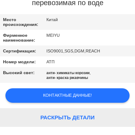
ЗАВОДУ
перевозимая по воде
КОНТРОЛЬ
Место
Китай
происхождения:
КАЧЕСТВА
Фирменное
MEIYU
наименование:
СВЯЖИТЕСЬ
Сертификация:
ISO9001,SGS,DGM,REACH
С
Номер модели:
АТП
НАМИ
Высокий свет:
,
анти- химикаты корозии
анти- краска ржавчины
ЗАПРОСИТЕ
КОНТАКТНЫЕ ДАННЫЕ!
ЦИТАТУ
КАРТА
РАСКРЫТЬ ДЕТАЛИ
САЙТА