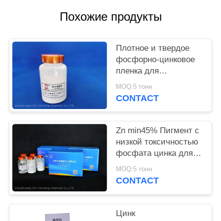
Похожие продукты
PRIVACY
POLICY
Плотное и твердое
фосфорно-цинковое
пленка для
предотвращения
MOQ:5 тонн
коррозии металлов и
CONTACT
огнеупорного
Zn min45% Пигмент с
низкой токсичностью
фосфата цинка для
экологически чистых
MOQ:5 тонн
антикоррозионных
CONTACT
растворов
Цинк