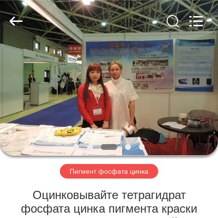
chemical
co.,ltd.
All
Rights
Reserved.
Developed
by
ECER
ДОМОЙ
ПРОДУКТЫ
ВИДЕОЗАПИСИ
О
НАС
Пигмент фосфата цинка
ЭКСКУРСИЯ
Оцинковывайте тетрагидрат
ПО
фосфата цинка пигмента краски