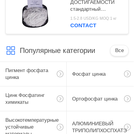
ДОСТИГАЕМОСТИ
стандартный
Фосфатинг химикаты,
1.5-2.8 USD/KG MOQ:1 кг
антикоррозийное
CONTACT
вещество фосфата
цинка
Популярные категории
Все
Пигмент фосфата
Фосфат цинка
цинка
Цинк Фосфатинг
Ортофосфат цинка
химикаты
Высокотемпературные
АЛЮМИНИЕВЫЙ
устойчивые
ТРИПОЛИПХОСПХАТЭ
материалы