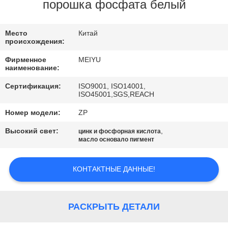
ЗАВОДУ
порошка фосфата белый
КОНТРОЛЬ
Место
Китай
происхождения:
КАЧЕСТВА
Фирменное
MEIYU
наименование:
СВЯЖИТЕСЬ
Сертификация:
ISO9001, ISO14001,
ISO45001,SGS,REACH
С
Номер модели:
ZP
НАМИ
Высокий свет:
,
цинк и фосфорная кислота
масло основало пигмент
ЗАПРОСИТЕ
ЦИТАТУ
КОНТАКТНЫЕ ДАННЫЕ!
КАРТА
РАСКРЫТЬ ДЕТАЛИ
САЙТА