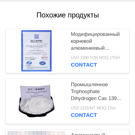
PRIVACY
Похожие продукты
POLICY
Модифицированный
корневой
алюминиевый
триполифосфат CAS
USD 2300 TON MOQ:1ТОН
13939-25-8 для
CONTACT
сцепления покрытия
Промышленное
Triphosphate
Dihydrogen Cas 13939-
25-8 ранга
USD 2215/MT MOQ:1Ton
алюминиевый
CONTACT