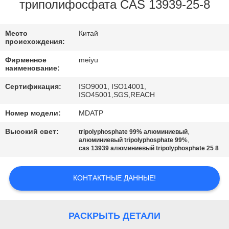
ЗАВОДУ
триполифосфата CAS 13939-25-8
КОНТРОЛЬ
Место
Китай
происхождения:
КАЧЕСТВА
Фирменное
meiyu
наименование:
СВЯЖИТЕСЬ
Сертификация:
ISO9001, ISO14001,
ISO45001,SGS,REACH
С
Номер модели:
MDATP
НАМИ
Высокий свет:
,
tripolyphosphate 99% алюминиевый
,
алюминиевый tripolyphosphate 99%
ЗАПРОСИТЕ
cas 13939 алюминиевый tripolyphosphate 25 8
ЦИТАТУ
КОНТАКТНЫЕ ДАННЫЕ!
КАРТА
САЙТА
РАСКРЫТЬ ДЕТАЛИ