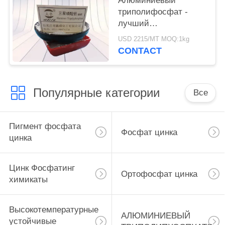
Алюминиевый
триполифосфат -
лучший
антикоррозионный
USD 2215/MT MOQ:1kg
ингредиент для
CONTACT
покрытий
Популярные категории
Все
Пигмент фосфата
Фосфат цинка
цинка
Цинк Фосфатинг
Ортофосфат цинка
химикаты
Высокотемпературные
АЛЮМИНИЕВЫЙ
устойчивые