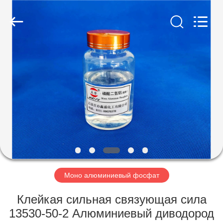
chemical
co.,ltd.
All
Rights
Reserved.
Developed
by
ECER
ДОМОЙ
ПРОДУКТЫ
ВИДЕОЗАПИСИ
О
НАС
Моно алюминиевый фосфат
ЭКСКУРСИЯ
Клейкая сильная связующая сила
ПО
13530-50-2 Алюминиевый диводород