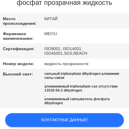
ЗАВОДУ
фосфат прозрачная жидкость
КОНТРОЛЬ
Место
КИТАЙ
происхождения:
КАЧЕСТВА
Фирменное
MEIYU
наименование:
СВЯЖИТЕСЬ
Сертификация:
ISO9001, ISO14001,
ISO45001,SGS,REACH
С
Номер модели:
жидкость прозрачности
НАМИ
Высокий свет:
сильный triphosphate dihydrogen алюминия
силы связи
,
ЗАПРОСИТЕ
алюминиевый triphosphate cas отсутствие
13530-50-2 dihydrogen
ЦИТАТУ
,
алюминиевый связыватель фосфата
dihydrogen
КАРТА
КОНТАКТНЫЕ ДАННЫЕ!
САЙТА