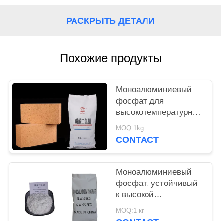
PRIVACY
РАСКРЫТЬ ДЕТАЛИ
POLICY
Похожие продукты
Моноалюминиевый
фосфат для
высокотемпературной
стойкости
MOQ:1kg
Алюминиевый
CONTACT
диводород фосфат в
порошке
Моноалюминиевый
фосфат, устойчивый
к высокой
температуре, для
MOQ:1 кг
цементированных