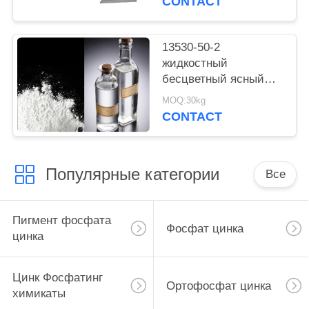
CONTACT
материалов высокой
температуры
13530-50-2
жидкостный
бесцветный ясный
алюминиевый
MOQ:30kg
Triphosphate
CONTACT
Dihydrogen
Популярные категории
Все
Пигмент фосфата
Фосфат цинка
цинка
Цинк Фосфатинг
Ортофосфат цинка
химикаты