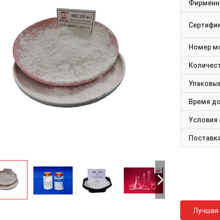
Фирменн
Сертифи
Номер м
Количест
Упаковы
Время д
Условия
Поставк
Лучшая