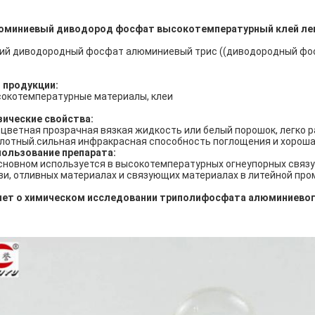
юминиевый диводород фосфат высокотемпературный клей лег
ий диводородный фосфат алюминиевый трис ((диводородный фо
 продукции:
окотемпературные материалы, клеи
ические свойства:
цветная прозрачная вязкая жидкость или белый порошок, легко р
лотный.сильная инфракрасная способность поглощения и хороша
ользование препарата:
сновном используется в высокотемпературных огнеупорных связ
зи, отливных материалах и связующих материалах в литейной пр
чет о химическом исследовании триполифосфата алюминиевог