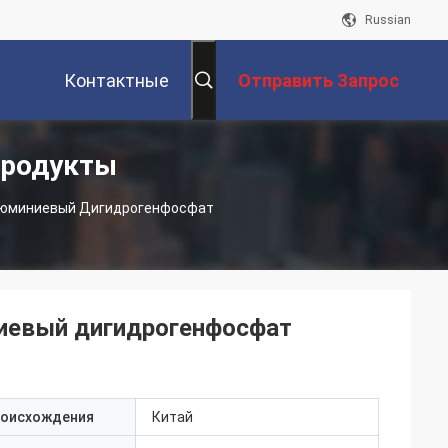
Russian
Контактные
Отправить Запрос
Продукты
Данные
люминиевый Дигидрогенфосфат
иевый дигидрогенфосфат
роисхождения
Китай