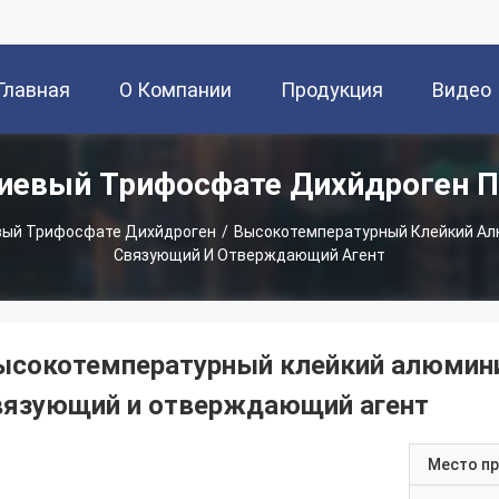
Главная
О Компании
Продукция
Видео
евый Трифосфате Дихйдроген 
траница
ый Трифосфате Дихйдроген
/
Высокотемпературный Клейкий А
Связующий И Отверждающий Агент
ысокотемпературный клейкий алюмин
вязующий и отверждающий агент
Место п