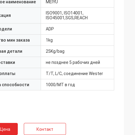
ое наименование
MEIYU
ISO9001, ISO14001,
кация
ISO45001,SGS,REACH
одели
ADP
во мин заказа
1kg
вая детали
25Kg/bag
оставки
не позднее 5 рабочих дней
 оплаты
T/T, L/C, соединение Wester
а способности
1000/MT в год
 Цена
Контакт