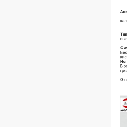
Ал
кал
Тип
выс
Физ
Бес
кис
Исп
В о
гря
От