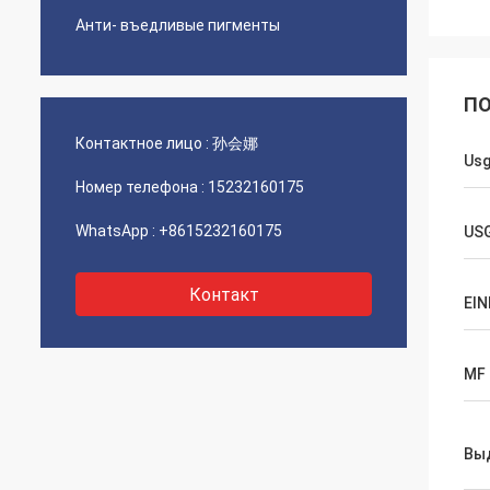
Анти- въедливые пигменты
ПО
Контактное лицо :
孙会娜
Us
Номер телефона :
15232160175
WhatsApp :
+8615232160175
US
Контакт
EIN
MF
Вы