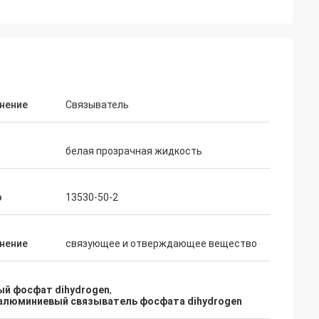
нение
Связыватель
белая прозрачная жидкость
o
13530-50-2
нение
связующее и отверждающее вещество
й фосфат dihydrogen
,
алюминиевый связыватель фосфата dihydrogen