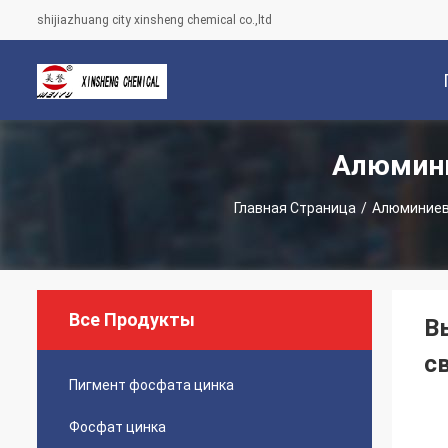
shijiazhuang city xinsheng chemical co.,ltd
Алюмини
С
Главная Страница
/
Алюминиев
Все Продукты
В
с
Пигмент фосфата цинка
Фосфат цинка