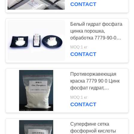
ЗАВОДУ
водной основе
CONTACT
КОНТРОЛЬ
Белый гидрат фосфата
КАЧЕСТВА
цинка порошка,
обработка 7779-90-0
ржавчины фосфорной
СВЯЖИТЕСЬ
MOQ:1 кг
кислоты
CONTACT
С
НАМИ
Противоржавеющая
краска 7779 90 0 Цинк
ЗАПРОСИТЕ
фосфат гидрат,
фосфорная кислота
ЦИТАТУ
MOQ:1 кг
Предотвращение
CONTACT
ржавчины Для
КАРТА
фенолической краски
Суперфине сетка
САЙТА
фосфорной кислоты