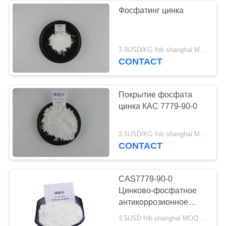
Фосфатинг цинка
3.9USD/KG fob shanghai MOQ:25КГ
CONTACT
Покрытие фосфата
цинка КАС 7779-90-0
3.5USD/KG fob shanghai MOQ:25КГ
CONTACT
CAS7779-90-0
Цинково-фосфатное
антикоррозионное
покрытие белый
3.5USD fob shanghai MOQ:25КГ
порошок для