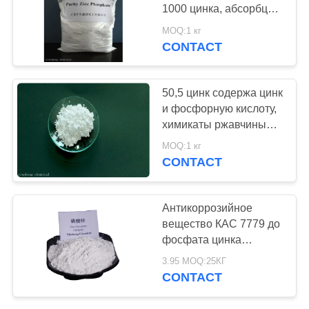
1000 цинка, абсорбция
PRIVACY
масла 5-35 Мл/100г
MOQ:1 кг
POLICY
CONTACT
50,5 цинк содержа цинк
и фосфорную кислоту,
химикаты ржавчины
растворяющие 7779-
MOQ:1 кг
90-0
CONTACT
Антикоррозийное
вещество КАС 7779 до
фосфата цинка
ДОСТИГАЕМОСТИ
3.95 MOQ:25КГ
химическое супер
CONTACT
штраф 90-0