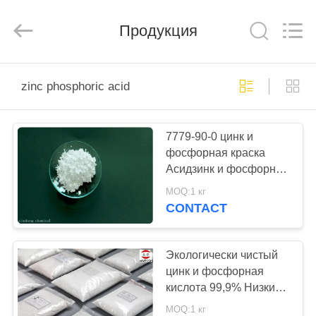
chemical
co.,ltd.
All
Продукция
Rights
Reserved.
Developed
by
ECER
ДОМОЙ
zinc phosphoric acid
ПРОДУКТЫ
7779-90-0 цинк и
фосфорная краска
ВИДЕОЗАПИСИ
Асидзинк и фосфорной
кислоты анти-
MOQ:1 кг
въедливая для стали
О
CONTACT
НАС
Экологически чистый
ЭКСКУРСИЯ
цинк и фосфорная
кислота 99,9% Низкий
ПО
рБ для краски на
MOQ:1 кг