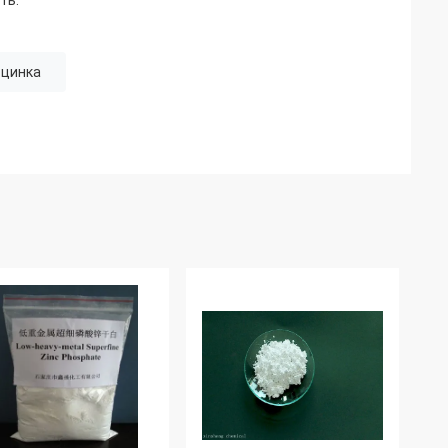
ть.
 цинка