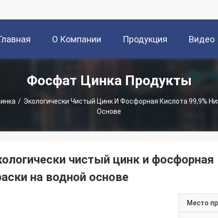
Главная
О Компании
Продукция
Видео
Фосфат Цинка Продукты
траница
инка
/
Экологически Чистый Цинк И Фосфорная Кислота 99,9% Ни
Основе
кологически чистый цинк и фосфорная 
раски на водной основе
Место п