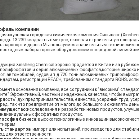
офиль компании
зячжуанская городская химическая компания Синьшэнг (Xinsheng C
щадь 13 230 квадратных метров, включая строительную площадь
ь аэропорт и дорога.Мы пользуемся значительным техническим 
восходным лабораторным оборудованием и передовой линией химич
дукция Xinsheng Chemical хорошо продается в Китае и за рубеж
полифосфатов и серия алюминиевых фосфатов,которые широко и
ог, автомобилей, судов и т.д.720 тонн алюминиевых триполифо
ндартам, регистрации REACH, требованиям стандарта ROHS, испы
омента основания компании, все сотрудники к "высоким" стандарт
ите" Эффективный, честный и надежный, качество, чтобы выиграт
рдость" дух предпринимательства, единство, усердный труд, усе
ред, так что предприятие от малого до большого,и оживлять день
еимущество:
исследования и разработки новых продуктов, улучш
индивидуальных фосфатных продуктах.
лософия бизнеса
: высокотехнологичные инновации высококачес
ртнерам
ть стандартов
: импорт для испытаний, производство для стабили
од для ответственности.