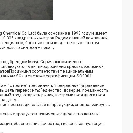
hemical Co.,Ltd) была основана в 1993 году и имеет
 10 305 квадратных метров.Рядом с нашей компанией
потенциалом, богатым производственным опытом,
еского синтеза.А пока...,
ом под брендом Meiyu.Серия алюминиевых
спользуются в антикоррозийных красках железных
сфатовПродукция соответствует национальным
таниям SGs и системе сертификации ISO9001.
ам, "строгие" требования, "прекрасное" управление,
ь цель,переносить: "единство, доверие, преданность,
рдный труд, открыть рынок, и стремиться двигаться
 за днем.
ения производительности продукции, специализируясь
твенных продуктов; взаимовыгодное отношение к
зации, обеспечение качества, гибкая эксплуатация,