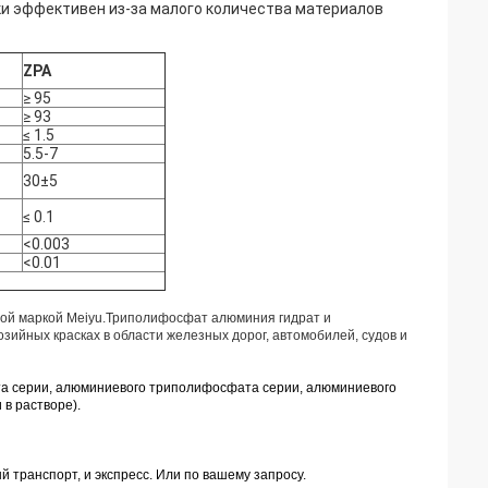
ки эффективен из-за малого количества материалов
ZPA
≥ 95
≥ 93
≤ 1.5
5.5-7
30±5
≤ 0.1
<0.003
<0.01
овой маркой Meiyu.Триполифосфат алюминия гидрат и
ийных красках в области железных дорог, автомобилей, судов и
а серии, алюминиевого триполифосфата серии, алюминиевого
в растворе).
 транспорт, и экспресс. Или по вашему запросу.