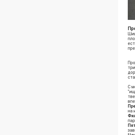
Пр
Шиц
пло
ест
пре
Про
три
дор
ста
С м
"ищ
тве
впе
Пр
на 
Фи
па
Пя
зав