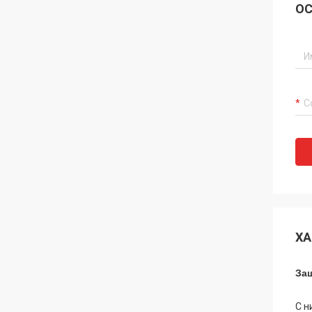
ОС
ХА
За
С н