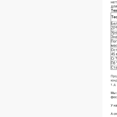
нет
для
Тех
Те
Бел
ZP
Уро
Зн
По
мас
Ост
45 
Cr 
Пб
Ст
Про
кон
т. д.
Мы 
фос
У н
А с