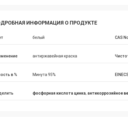
ДРОБНАЯ ИНФОРМАЦИЯ О ПРОДУКТЕ
ет
белый
CAS N
именение
антиржавейная краска
Чисто
ость в %
Минута 95%
EINEC
делить
фосфорная кислота цинка
,
антикоррозийное в