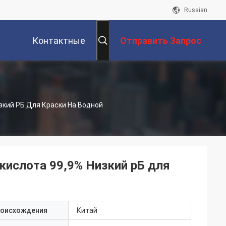
Russian
Контактные
Отправить Запрос
Данные
зкий РБ Для Краски На Водной
кислота 99,9% Низкий рБ для
роисхождения
Китай