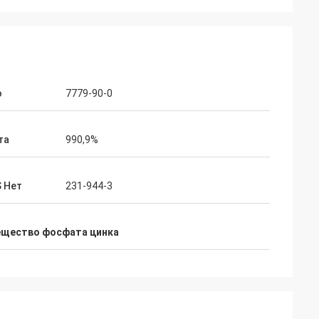
o
7779-90-0
та
990,9%
S Нет
231-944-3
ещество фосфата цинка