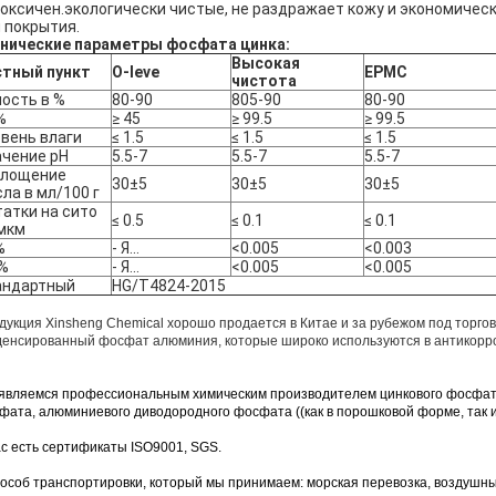
оксичен.экологически чистые, не раздражает кожу и экономичес
 покрытия.
нические параметры фосфата цинка:
Высокая
стный пункт
O-leve
EPMC
чистота
ость в %
80-90
805-90
80-90
%
≥ 45
≥ 99.5
≥ 99.5
вень влаги
≤ 1.5
≤ 1.5
≤ 1.5
ачение pH
5.5-7
5.5-7
5.5-7
глощение
30±5
30±5
30±5
ла в мл/100 г
атки на сито
≤ 0.5
≤ 0.1
≤ 0.1
мкм
%
- Я...
<0.005
<0.003
 %
- Я...
<0.005
<0.005
андартный
HG/T4824-2015
дукция Xinsheng Chemical хорошо продается в Китае и за рубежом под торг
денсированный фосфат алюминия, которые широко используются в антикорроз
являемся профессиональным химическим производителем цинкового фосфат
фата, алюминиевого диводородного фосфата ((как в порошковой форме, так и 
ас есть сертификаты ISO9001, SGS.
пособ транспортировки, который мы принимаем: морская перевозка, воздушный