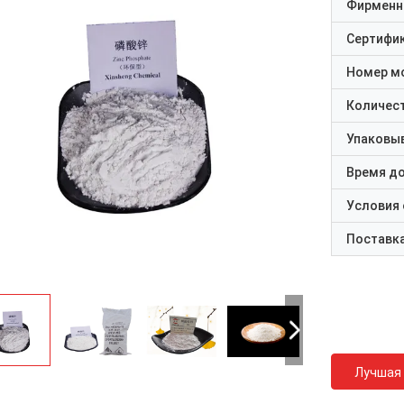
Фирменн
Сертифи
Номер м
Количест
Упаковы
Время д
Условия
Поставк
Лучшая