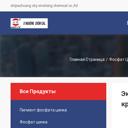
shijiazhuang city xinsheng chemical co.,ltd
С
Главная Страница
/
Фосфат Ц
Все Продукты
Э
к
Пигмент фосфата цинка
Фосфат цинка