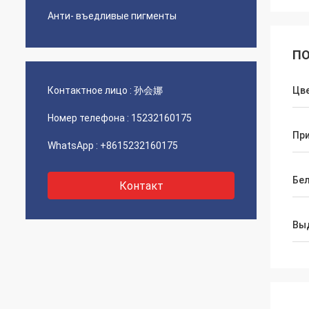
Анти- въедливые пигменты
ПО
Контактное лицо :
孙会娜
Цв
Номер телефона :
15232160175
Пр
WhatsApp :
+8615232160175
Бел
Контакт
Вы