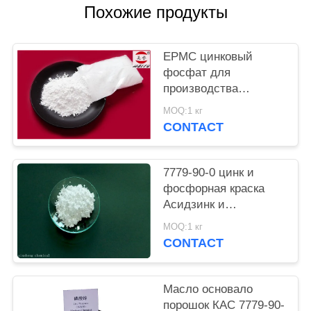
Похожие продукты
PRIVACY
POLICY
EPMC цинковый
фосфат для
производства
водяной краски с
MOQ:1 кг
низким содержанием
CONTACT
тяжелых металлов и
противоржавеющей
краской
7779-90-0 цинк и
фосфорная краска
Асидзинк и
фосфорной кислоты
MOQ:1 кг
анти- въедливая для
CONTACT
стали
Масло основало
порошок КАС 7779-90-