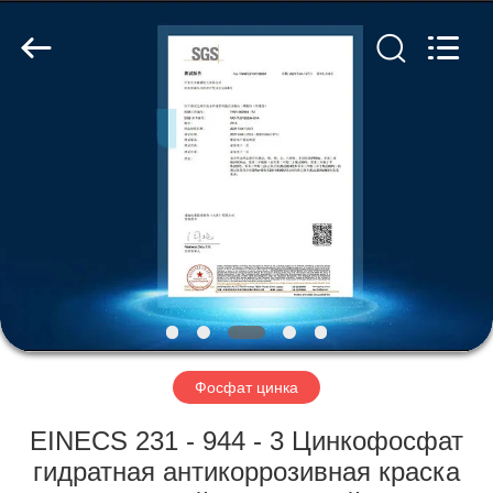
chemical
co.,ltd.
All
Rights
Reserved.
Developed
by
ECER
ДОМОЙ
ПРОДУКТЫ
ВИДЕОЗАПИСИ
О
НАС
Фосфат цинка
ЭКСКУРСИЯ
EINECS 231 - 944 - 3 Цинкофосфат
ПО
гидратная антикоррозивная краска