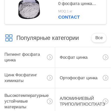
0 фосфата цинка
краски для корабля и
MOQ:1 кг
стальные структуры
CONTACT
защищают
Популярные категории
Все
Пигмент фосфата
Фосфат цинка
цинка
Цинк Фосфатинг
Ортофосфат цинка
химикаты
Высокотемпературные
АЛЮМИНИЕВЫЙ
устойчивые
ТРИПОЛИПХОСПХАТЭ
материалы