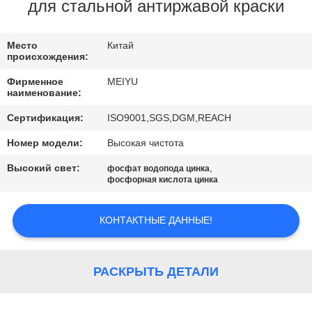
ЗАВОДУ
для стальной антиржавой краски
КОНТРОЛЬ
Место
Китай
происхождения:
КАЧЕСТВА
Фирменное
MEIYU
наименование:
СВЯЖИТЕСЬ
Сертификация:
ISO9001,SGS,DGM,REACH
С
Номер модели:
Высокая чистота
НАМИ
Высокий свет:
,
фосфат водопода цинка
фосфорная кислота цинка
ЗАПРОСИТЕ
КОНТАКТНЫЕ ДАННЫЕ!
ЦИТАТУ
КАРТА
РАСКРЫТЬ ДЕТАЛИ
САЙТА