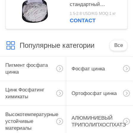
стандартный
Фосфатинг химикаты,
1.5-2.8 USD/KG MOQ:1 кг
антикоррозийное
CONTACT
вещество фосфата
цинка
Популярные категории
Все
Пигмент фосфата
Фосфат цинка
цинка
Цинк Фосфатинг
Ортофосфат цинка
химикаты
Высокотемпературные
АЛЮМИНИЕВЫЙ
устойчивые
ТРИПОЛИПХОСПХАТЭ
материалы