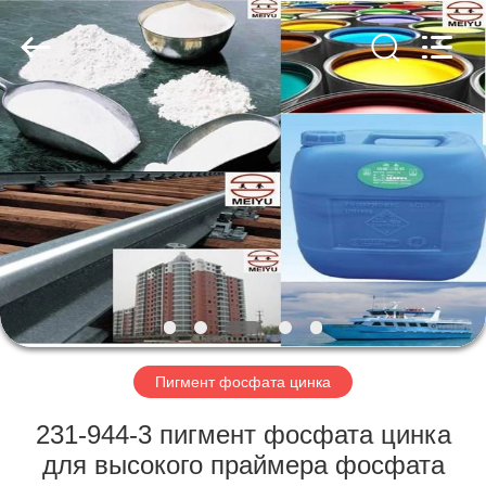
chemical
co.,ltd.
All
Rights
Reserved.
Developed
by
ECER
ДОМОЙ
ПРОДУКТЫ
ВИДЕОЗАПИСИ
О
НАС
Пигмент фосфата цинка
ЭКСКУРСИЯ
231-944-3 пигмент фосфата цинка
ПО
для высокого праймера фосфата