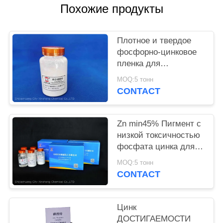
Похожие продукты
PRIVACY
POLICY
Плотное и твердое
фосфорно-цинковое
пленка для
предотвращения
MOQ:5 тонн
коррозии металлов и
CONTACT
огнеупорного
Zn min45% Пигмент с
низкой токсичностью
фосфата цинка для
экологически чистых
MOQ:5 тонн
антикоррозионных
CONTACT
растворов
Цинк
ДОСТИГАЕМОСТИ