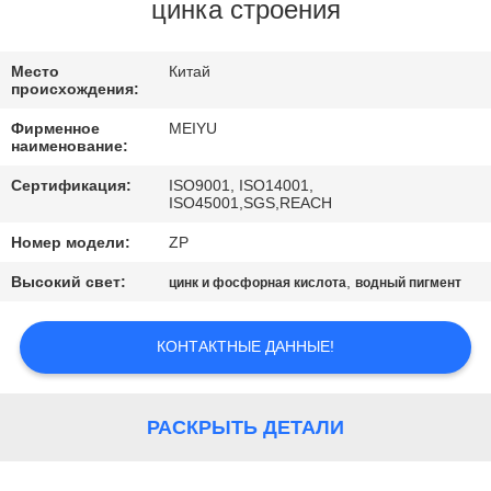
ЗАВОДУ
цинка строения
КОНТРОЛЬ
Место
Китай
происхождения:
КАЧЕСТВА
Фирменное
MEIYU
наименование:
СВЯЖИТЕСЬ
Сертификация:
ISO9001, ISO14001,
ISO45001,SGS,REACH
С
Номер модели:
ZP
НАМИ
Высокий свет:
,
цинк и фосфорная кислота
водный пигмент
ЗАПРОСИТЕ
КОНТАКТНЫЕ ДАННЫЕ!
ЦИТАТУ
КАРТА
РАСКРЫТЬ ДЕТАЛИ
САЙТА