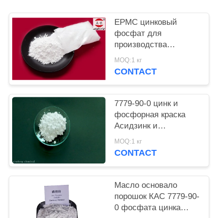
PRIVACY
EPMC цинковый
POLICY
фосфат для
производства
водяной краски с
MOQ:1 кг
низким содержанием
CONTACT
тяжелых металлов и
противоржавеющей
краской
7779-90-0 цинк и
фосфорная краска
Асидзинк и
фосфорной кислоты
MOQ:1 кг
анти- въедливая для
CONTACT
стали
Масло основало
порошок КАС 7779-90-
0 фосфата цинка