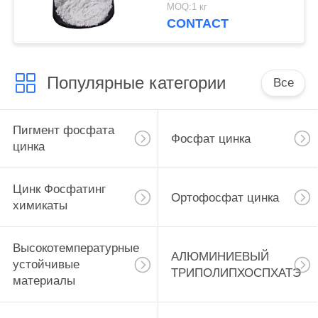
краски для корабля и
MOQ:1 кг
стальные структуры
CONTACT
защищают
Популярные категории
Все
Пигмент фосфата
Фосфат цинка
цинка
Цинк Фосфатинг
Ортофосфат цинка
химикаты
Высокотемпературные
АЛЮМИНИЕВЫЙ
устойчивые
ТРИПОЛИПХОСПХАТЭ
материалы