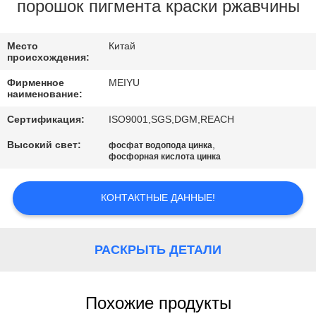
ЗАВОДУ
порошок пигмента краски ржавчины
КОНТРОЛЬ
Место
Китай
происхождения:
КАЧЕСТВА
Фирменное
MEIYU
наименование:
СВЯЖИТЕСЬ
Сертификация:
ISO9001,SGS,DGM,REACH
С
Высокий свет:
,
фосфат водопода цинка
фосфорная кислота цинка
НАМИ
КОНТАКТНЫЕ ДАННЫЕ!
ЗАПРОСИТЕ
ЦИТАТУ
РАСКРЫТЬ ДЕТАЛИ
КАРТА
САЙТА
Похожие продукты