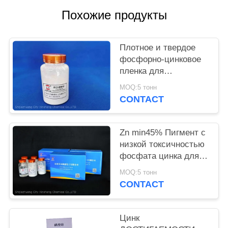
Похожие продукты
PRIVACY
POLICY
Плотное и твердое
фосфорно-цинковое
пленка для
предотвращения
MOQ:5 тонн
коррозии металлов и
CONTACT
огнеупорного
Zn min45% Пигмент с
низкой токсичностью
фосфата цинка для
экологически чистых
MOQ:5 тонн
антикоррозионных
CONTACT
растворов
Цинк