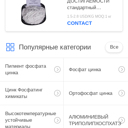
ДОСТИГАЕМОСТИ
стандартный
Фосфатинг химикаты,
1.5-2.8 USD/KG MOQ:1 кг
антикоррозийное
CONTACT
вещество фосфата
цинка
Популярные категории
Все
Пигмент фосфата
Фосфат цинка
цинка
Цинк Фосфатинг
Ортофосфат цинка
химикаты
Высокотемпературные
АЛЮМИНИЕВЫЙ
устойчивые
ТРИПОЛИПХОСПХАТЭ
материалы