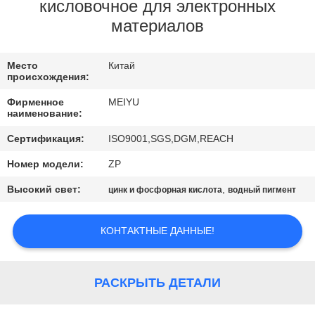
ЗАВОДУ
кисловочное для электронных
материалов
КОНТРОЛЬ
Место
Китай
КАЧЕСТВА
происхождения:
Фирменное
MEIYU
СВЯЖИТЕСЬ
наименование:
С
Сертификация:
ISO9001,SGS,DGM,REACH
НАМИ
Номер модели:
ZP
Высокий свет:
,
цинк и фосфорная кислота
водный пигмент
ЗАПРОСИТЕ
ЦИТАТУ
КОНТАКТНЫЕ ДАННЫЕ!
КАРТА
РАСКРЫТЬ ДЕТАЛИ
САЙТА