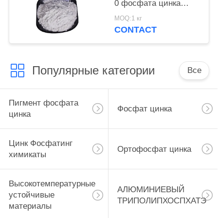
0 фосфата цинка
краски для корабля и
MOQ:1 кг
стальные структуры
CONTACT
защищают
Популярные категории
Все
Пигмент фосфата
Фосфат цинка
цинка
Цинк Фосфатинг
Ортофосфат цинка
химикаты
Высокотемпературные
АЛЮМИНИЕВЫЙ
устойчивые
ТРИПОЛИПХОСПХАТЭ
материалы