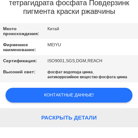
ЗАВОДУ
тетрагидрата фосфата Повдерзинк
пигмента краски ржавчины
КОНТРОЛЬ
Место
Китай
КАЧЕСТВА
происхождения:
Фирменное
MEIYU
СВЯЖИТЕСЬ
наименование:
С
Сертификация:
ISO9001,SGS,DGM,REACH
НАМИ
Высокий свет:
,
фосфат водопода цинка
антикоррозийное вещество фосфата цинка
ЗАПРОСИТЕ
КОНТАКТНЫЕ ДАННЫЕ!
ЦИТАТУ
РАСКРЫТЬ ДЕТАЛИ
КАРТА
САЙТА