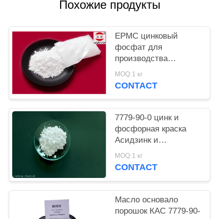
Похожие продукты
PRIVACY
POLICY
EPMC цинковый
фосфат для
производства
водяной краски с
MOQ:1 кг
низким содержанием
CONTACT
тяжелых металлов и
противоржавеющей
краской
7779-90-0 цинк и
фосфорная краска
Асидзинк и
фосфорной кислоты
MOQ:1 кг
анти- въедливая для
CONTACT
стали
Масло основало
порошок КАС 7779-90-