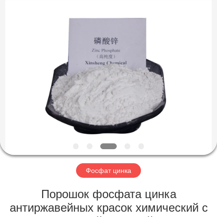
chemical
co.,ltd.
All
Rights
Reserved.
Developed
by
ECER
ДОМОЙ
ПРОДУКТЫ
ВИДЕОЗАПИСИ
О
НАС
Фосфат цинка
ЭКСКУРСИЯ
Порошок фосфата цинка
ПО
антиржавейных красок химический с