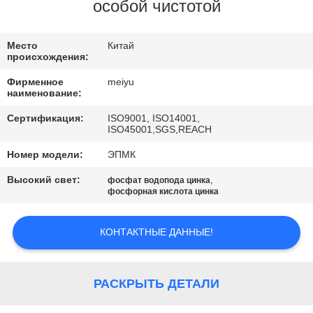
ЗАВОДУ
особой чистотой
КОНТРОЛЬ
Место
Китай
происхождения:
КАЧЕСТВА
Фирменное
meiyu
наименование:
СВЯЖИТЕСЬ
Сертификация:
ISO9001, ISO14001,
ISO45001,SGS,REACH
С
Номер модели:
ЭПМК
НАМИ
Высокий свет:
,
фосфат водопода цинка
фосфорная кислота цинка
ЗАПРОСИТЕ
ЦИТАТУ
КОНТАКТНЫЕ ДАННЫЕ!
КАРТА
РАСКРЫТЬ ДЕТАЛИ
САЙТА