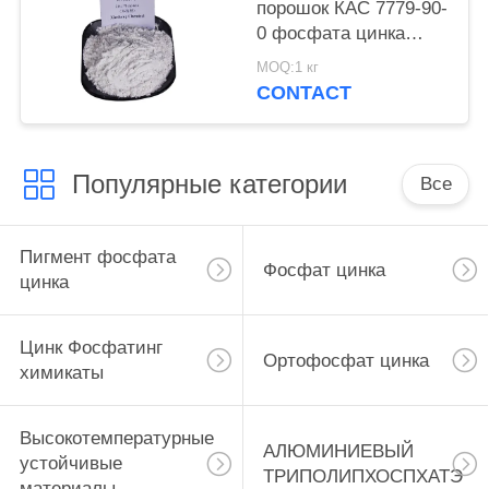
порошок КАС 7779-90-
0 фосфата цинка
краски для корабля и
MOQ:1 кг
стальные структуры
CONTACT
защищают
Популярные категории
Все
Пигмент фосфата
Фосфат цинка
цинка
Цинк Фосфатинг
Ортофосфат цинка
химикаты
Высокотемпературные
АЛЮМИНИЕВЫЙ
устойчивые
ТРИПОЛИПХОСПХАТЭ
материалы