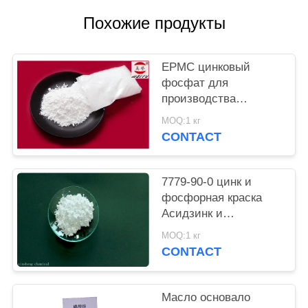
Похожие продукты
PRIVACY
POLICY
EPMC цинковый
фосфат для
производства
водяной краски с
MOQ:1 кг
низким содержанием
CONTACT
тяжелых металлов и
противоржавеющей
краской
7779-90-0 цинк и
фосфорная краска
Асидзинк и
фосфорной кислоты
MOQ:1 кг
анти- въедливая для
CONTACT
стали
Масло основало