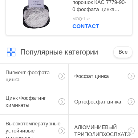
порошок КАС 7779-90-
0 фосфата цинка
краски для корабля и
MOQ:1 кг
стальные структуры
CONTACT
защищают
Популярные категории
Все
Пигмент фосфата
Фосфат цинка
цинка
Цинк Фосфатинг
Ортофосфат цинка
химикаты
Высокотемпературные
АЛЮМИНИЕВЫЙ
устойчивые
ТРИПОЛИПХОСПХАТЭ
материалы