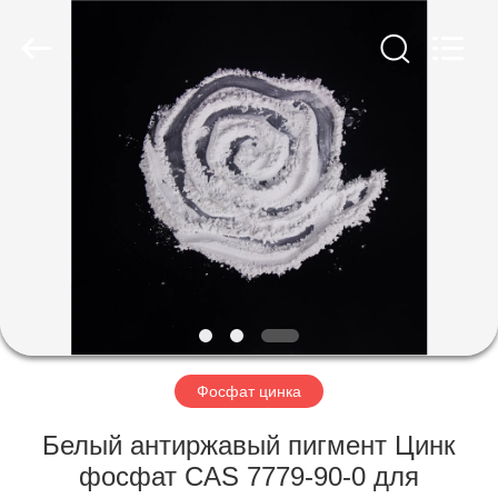
xinsheng
chemical
co.,ltd.
All
Rights
Reserved.
Developed
by
ДОМОЙ
ECER
ПРОДУКТЫ
ВИДЕОЗАПИСИ
О
НАС
Фосфат цинка
ЭКСКУРСИЯ
Белый антиржавый пигмент Цинк
ПО
фосфат CAS 7779-90-0 для