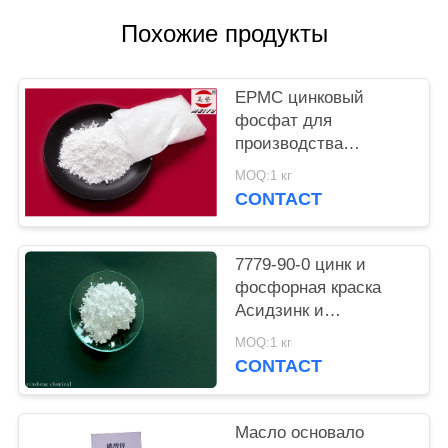
Похожие продукты
PRIVACY
POLICY
EPMC цинковый
фосфат для
производства
водяной краски с
MOQ:1 кг
низким содержанием
CONTACT
тяжелых металлов и
противоржавеющей
краской
7779-90-0 цинк и
фосфорная краска
Асидзинк и
фосфорной кислоты
MOQ:1 кг
анти- въедливая для
CONTACT
стали
Масло основало