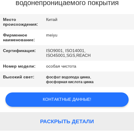
ЗАВОДУ
водонепроницаемого покрытия
КОНТРОЛЬ
Место
Китай
происхождения:
КАЧЕСТВА
Фирменное
meiyu
наименование:
СВЯЖИТЕСЬ
Сертификация:
ISO9001, ISO14001,
ISO45001,SGS,REACH
С
Номер модели:
особая чистота
НАМИ
Высокий свет:
,
фосфат водопода цинка
фосфорная кислота цинка
ЗАПРОСИТЕ
ЦИТАТУ
КОНТАКТНЫЕ ДАННЫЕ!
КАРТА
РАСКРЫТЬ ДЕТАЛИ
САЙТА