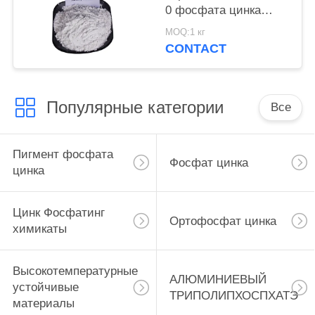
0 фосфата цинка
краски для корабля и
MOQ:1 кг
стальные структуры
CONTACT
защищают
Популярные категории
Все
Пигмент фосфата
Фосфат цинка
цинка
Цинк Фосфатинг
Ортофосфат цинка
химикаты
Высокотемпературные
АЛЮМИНИЕВЫЙ
устойчивые
ТРИПОЛИПХОСПХАТЭ
материалы