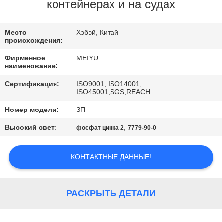
ЗАВОДУ
контейнерах и на судах
КОНТРОЛЬ
Место
Хэбэй, Китай
происхождения:
КАЧЕСТВА
Фирменное
MEIYU
наименование:
СВЯЖИТЕСЬ
Сертификация:
ISO9001, ISO14001,
ISO45001,SGS,REACH
С
Номер модели:
ЗП
НАМИ
Высокий свет:
,
фосфат цинка 2
7779-90-0
ЗАПРОСИТЕ
КОНТАКТНЫЕ ДАННЫЕ!
ЦИТАТУ
КАРТА
РАСКРЫТЬ ДЕТАЛИ
САЙТА