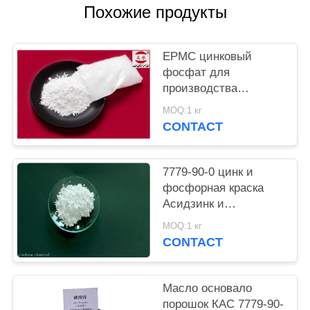
Похожие продукты
PRIVACY
POLICY
EPMC цинковый
фосфат для
производства
водяной краски с
MOQ:1 кг
низким содержанием
CONTACT
тяжелых металлов и
противоржавеющей
краской
7779-90-0 цинк и
фосфорная краска
Асидзинк и
фосфорной кислоты
MOQ:1 кг
анти- въедливая для
CONTACT
стали
Масло основало
порошок КАС 7779-90-