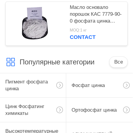
Масло основало
порошок КАС 7779-90-
0 фосфата цинка
краски для корабля и
MOQ:1 кг
стальные структуры
CONTACT
защищают
Популярные категории
Все
Пигмент фосфата
Фосфат цинка
цинка
Цинк Фосфатинг
Ортофосфат цинка
химикаты
Высокотемпературные