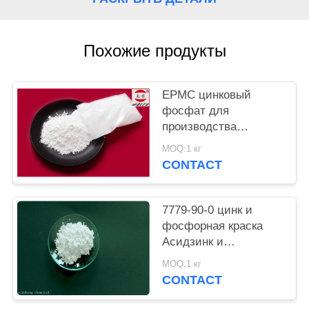
PRIVACY
POLICY
Похожие продукты
EPMC цинковый
фосфат для
производства
водяной краски с
MOQ:1 кг
низким содержанием
CONTACT
тяжелых металлов и
противоржавеющей
краской
7779-90-0 цинк и
фосфорная краска
Асидзинк и
фосфорной кислоты
MOQ:1 кг
анти- въедливая для
CONTACT
стали