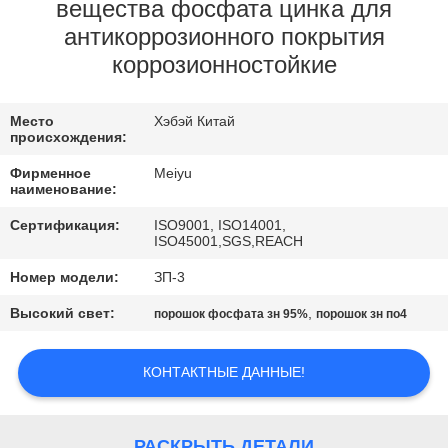
ЗАВОДУ
вещества фосфата цинка для
антикоррозионного покрытия
коррозионностойкие
КОНТРОЛЬ
КАЧЕСТВА
Место
Хэбэй Китай
происхождения:
СВЯЖИТЕСЬ
Фирменное
Meiyu
наименование:
С
НАМИ
Сертификация:
ISO9001, ISO14001,
ISO45001,SGS,REACH
Номер модели:
ЗП-3
ЗАПРОСИТЕ
Высокий свет:
,
порошок фосфата зн 95%
порошок зн по4
ЦИТАТУ
КОНТАКТНЫЕ ДАННЫЕ!
КАРТА
САЙТА
РАСКРЫТЬ ДЕТАЛИ