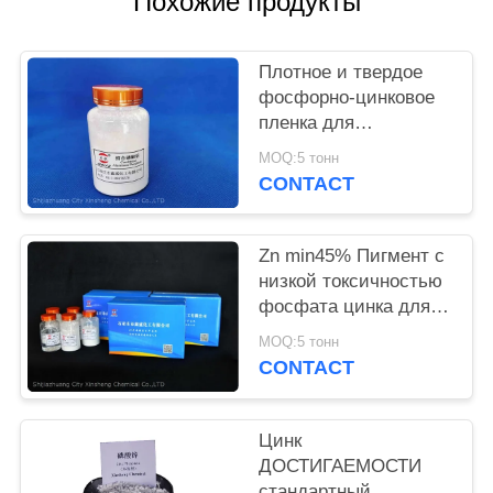
Похожие продукты
PRIVACY
Плотное и твердое
POLICY
фосфорно-цинковое
пленка для
предотвращения
MOQ:5 тонн
коррозии металлов и
CONTACT
огнеупорного
Zn min45% Пигмент с
низкой токсичностью
фосфата цинка для
экологически чистых
MOQ:5 тонн
антикоррозионных
CONTACT
растворов
Цинк
ДОСТИГАЕМОСТИ
стандартный