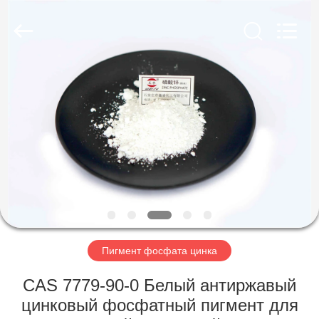
xinsheng
chemical
co.,ltd.
All
Rights
Reserved.
Developed
by
ДОМОЙ
ECER
ПРОДУКТЫ
ВИДЕОЗАПИСИ
О
НАС
Пигмент фосфата цинка
ЭКСКУРСИЯ
CAS 7779-90-0 Белый антиржавый
ПО
цинковый фосфатный пигмент для