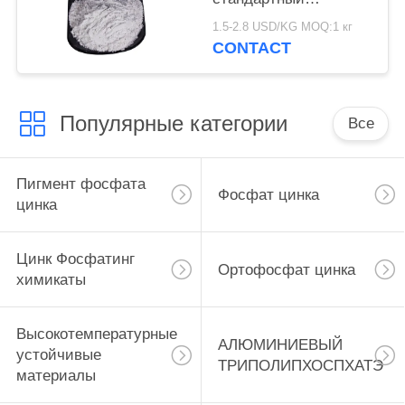
Фосфатинг химикаты,
1.5-2.8 USD/KG MOQ:1 кг
антикоррозийное
CONTACT
вещество фосфата
цинка
Популярные категории
Все
Пигмент фосфата
Фосфат цинка
цинка
Цинк Фосфатинг
Ортофосфат цинка
химикаты
Высокотемпературные
АЛЮМИНИЕВЫЙ
устойчивые
ТРИПОЛИПХОСПХАТЭ
материалы