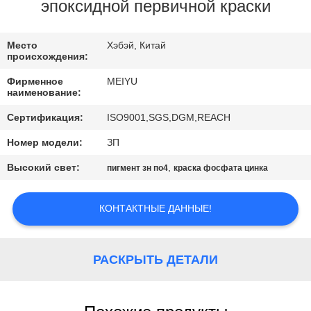
ЗАВОДУ
эпоксидной первичной краски
КОНТРОЛЬ
Место
Хэбэй, Китай
происхождения:
КАЧЕСТВА
Фирменное
MEIYU
наименование:
СВЯЖИТЕСЬ
Сертификация:
ISO9001,SGS,DGM,REACH
С
Номер модели:
ЗП
НАМИ
Высокий свет:
,
пигмент зн по4
краска фосфата цинка
ЗАПРОСИТЕ
КОНТАКТНЫЕ ДАННЫЕ!
ЦИТАТУ
РАСКРЫТЬ ДЕТАЛИ
КАРТА
САЙТА