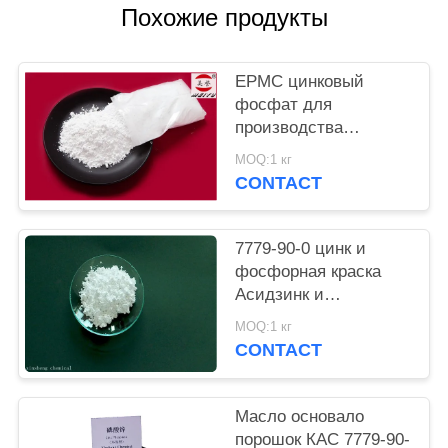
Похожие продукты
PRIVACY
POLICY
EPMC цинковый
фосфат для
производства
водяной краски с
MOQ:1 кг
низким содержанием
CONTACT
тяжелых металлов и
противоржавеющей
краской
7779-90-0 цинк и
фосфорная краска
Асидзинк и
фосфорной кислоты
MOQ:1 кг
анти- въедливая для
CONTACT
стали
Масло основало
порошок КАС 7779-90-