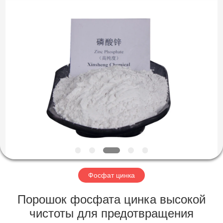
chemical
co.,ltd.
All
Rights
Reserved.
Developed
by
ECER
ДОМОЙ
ПРОДУКТЫ
ВИДЕОЗАПИСИ
О
НАС
Фосфат цинка
ЭКСКУРСИЯ
Порошок фосфата цинка высокой
ПО
чистоты для предотвращения