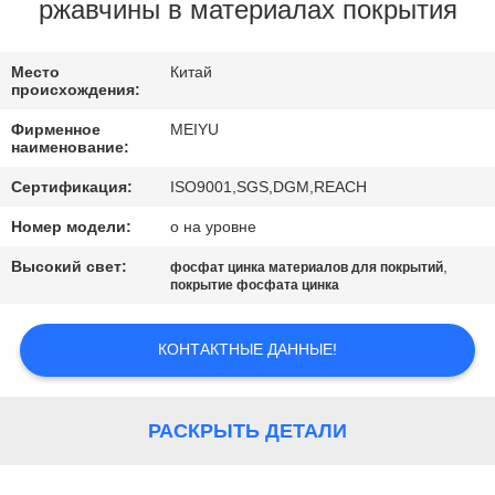
ЗАВОДУ
ржавчины в материалах покрытия
КОНТРОЛЬ
Место
Китай
происхождения:
КАЧЕСТВА
Фирменное
MEIYU
наименование:
СВЯЖИТЕСЬ
Сертификация:
ISO9001,SGS,DGM,REACH
С
Номер модели:
о на уровне
НАМИ
Высокий свет:
,
фосфат цинка материалов для покрытий
покрытие фосфата цинка
ЗАПРОСИТЕ
КОНТАКТНЫЕ ДАННЫЕ!
ЦИТАТУ
КАРТА
РАСКРЫТЬ ДЕТАЛИ
САЙТА