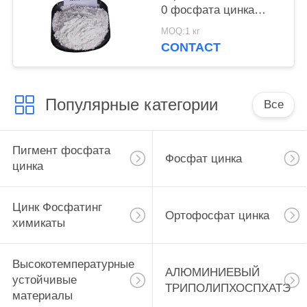
0 фосфата цинка
краски для корабля и
MOQ:1 кг
стальные структуры
CONTACT
защищают
Популярные категории
Все
Пигмент фосфата
Фосфат цинка
цинка
Цинк Фосфатинг
Ортофосфат цинка
химикаты
Высокотемпературные
АЛЮМИНИЕВЫЙ
устойчивые
ТРИПОЛИПХОСПХАТЭ
материалы