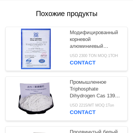
PRIVACY
Похожие продукты
POLICY
Модифицированный
корневой
алюминиевый
триполифосфат CAS
USD 2300 TON MOQ:1ТОН
13939-25-8 для
CONTACT
сцепления покрытия
Промышленное
Triphosphate
Dihydrogen Cas 13939-
25-8 ранга
USD 2215/MT MOQ:1Ton
алюминиевый
CONTACT
Продвинутый белый