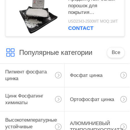
порошок для
покрытия
алюминиевого
USD2343-2500MT MOQ:1MT
триполифосфата CAS
CONTACT
13939-25-8
Популярные категории
Все
Пигмент фосфата
Фосфат цинка
цинка
Цинк Фосфатинг
Ортофосфат цинка
химикаты
Высокотемпературные
АЛЮМИНИЕВЫЙ
устойчивые