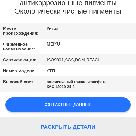
ЗАВОДУ
антикоррозионные пигменты
Экологически чистые пигменты
КОНТРОЛЬ
Место
Китай
КАЧЕСТВА
происхождения:
Фирменное
MEIYU
СВЯЖИТЕСЬ
наименование:
С
Сертификация:
ISO9001,SGS,DGM,REACH
НАМИ
Номер модели:
АТП
Высокий свет:
,
алюминиевый триполыфосфате
КАС 13939-25-8
ЗАПРОСИТЕ
ЦИТАТУ
КОНТАКТНЫЕ ДАННЫЕ!
КАРТА
РАСКРЫТЬ ДЕТАЛИ
САЙТА