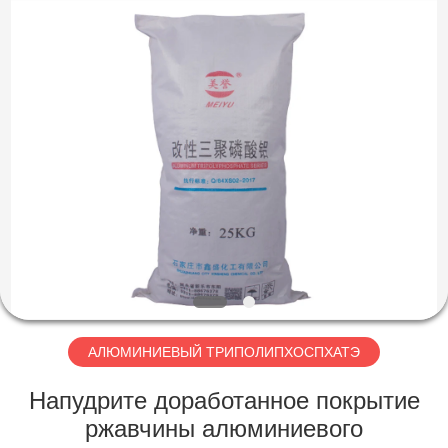
chemical
co.,ltd.
All
Rights
Reserved.
Developed
by
ECER
ДОМОЙ
ПРОДУКТЫ
ВИДЕОЗАПИСИ
О
НАС
АЛЮМИНИЕВЫЙ ТРИПОЛИПХОСПХАТЭ
ЭКСКУРСИЯ
Напудрите доработанное покрытие
ПО
ржавчины алюминиевого