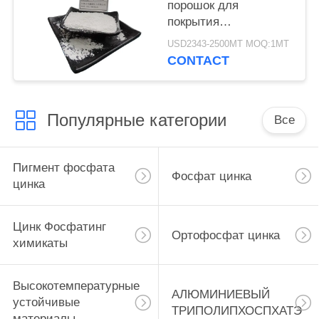
порошок для
покрытия
алюминиевого
USD2343-2500MT MOQ:1MT
триполифосфата CAS
CONTACT
13939-25-8
Популярные категории
Все
Пигмент фосфата
Фосфат цинка
цинка
Цинк Фосфатинг
Ортофосфат цинка
химикаты
Высокотемпературные
АЛЮМИНИЕВЫЙ
устойчивые
ТРИПОЛИПХОСПХАТЭ
материалы