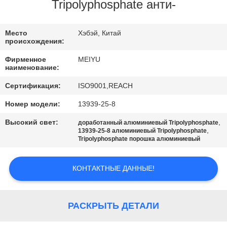
ЗАВОДУ
Tripolyphosphate анти-
КОНТРОЛЬ
Место
Хэбэй, Китай
происхождения:
КАЧЕСТВА
Фирменное
MEIYU
наименование:
СВЯЖИТЕСЬ
Сертификация:
ISO9001,REACH
С
Номер модели:
13939-25-8
НАМИ
Высокий свет:
,
доработанный алюминиевый Tripolyphosphate
,
13939-25-8 алюминиевый Tripolyphosphate
Tripolyphosphate порошка алюминиевый
ЗАПРОСИТЕ
ЦИТАТУ
КОНТАКТНЫЕ ДАННЫЕ!
КАРТА
РАСКРЫТЬ ДЕТАЛИ
САЙТА