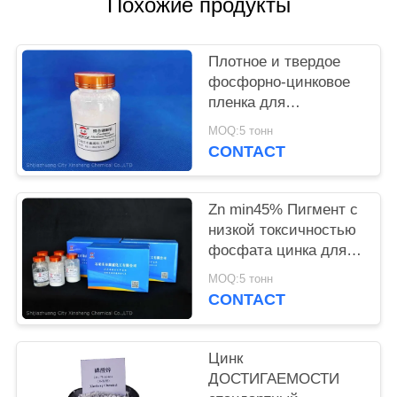
Похожие продукты
PRIVACY
POLICY
Плотное и твердое
фосфорно-цинковое
пленка для
предотвращения
MOQ:5 тонн
коррозии металлов и
CONTACT
огнеупорного
Zn min45% Пигмент с
низкой токсичностью
фосфата цинка для
экологически чистых
MOQ:5 тонн
антикоррозионных
CONTACT
растворов
Цинк
ДОСТИГАЕМОСТИ