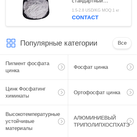
стандартный
Фосфатинг химикаты,
1.5-2.8 USD/KG MOQ:1 кг
антикоррозийное
CONTACT
вещество фосфата
цинка
Популярные категории
Все
Пигмент фосфата
Фосфат цинка
цинка
Цинк Фосфатинг
Ортофосфат цинка
химикаты
Высокотемпературные
АЛЮМИНИЕВЫЙ
устойчивые
ТРИПОЛИПХОСПХАТЭ
материалы