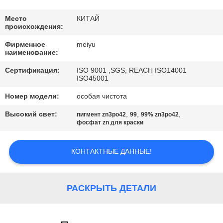
ЗАВОДУ
Место
КИТАЙ
происхождения:
КОНТРОЛЬ
Фирменное
meiyu
КАЧЕСТВА
наименование:
Сертификация:
ISO 9001 ,SGS, REACH ISO14001
ISO45001
СВЯЖИТЕСЬ
С
Номер модели:
особая чистота
НАМИ
Высокий свет:
,
,
,
пигмент zn3po42
99
99% zn3po42
фосфат zn для краски
ЗАПРОСИТЕ
КОНТАКТНЫЕ ДАННЫЕ!
ЦИТАТУ
РАСКРЫТЬ ДЕТАЛИ
КАРТА
САЙТА