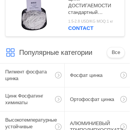
ДОСТИГАЕМОСТИ
стандартный
Фосфатинг химикаты,
1.5-2.8 USD/KG MOQ:1 кг
антикоррозийное
CONTACT
вещество фосфата
цинка
Популярные категории
Все
Пигмент фосфата
Фосфат цинка
цинка
Цинк Фосфатинг
Ортофосфат цинка
химикаты
Высокотемпературные
АЛЮМИНИЕВЫЙ
устойчивые