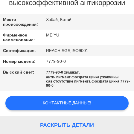
ЗАВОДУ
высокоэффективной антикоррозии
КОНТРОЛЬ
Место
Хэбэй, Китай
происхождения:
КАЧЕСТВА
Фирменное
MEIYU
наименование:
СВЯЖИТЕСЬ
Сертификация:
REACH;SGS;ISO9001
С
Номер модели:
7779-90-0
НАМИ
Высокий свет:
,
7779-90-0 химикат
,
анти- пигмент фосфата цинка ржавчины
cas отсутствие пигмента фосфата цинка 7779-
90-0
ЗАПРОСИТЕ
ЦИТАТУ
КОНТАКТНЫЕ ДАННЫЕ!
КАРТА
РАСКРЫТЬ ДЕТАЛИ
САЙТА