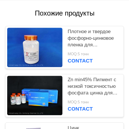
PRIVACY
Похожие продукты
POLICY
Плотное и твердое
фосфорно-цинковое
пленка для
предотвращения
MOQ:5 тонн
коррозии металлов и
CONTACT
огнеупорного
Zn min45% Пигмент с
низкой токсичностью
фосфата цинка для
экологически чистых
MOQ:5 тонн
антикоррозионных
CONTACT
растворов
Цинк