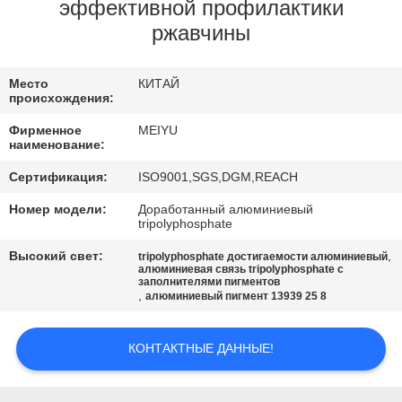
ЗАВОДУ
эффективной профилактики
ржавчины
КОНТРОЛЬ
Место
КИТАЙ
КАЧЕСТВА
происхождения:
Фирменное
MEIYU
СВЯЖИТЕСЬ
наименование:
С
Сертификация:
ISO9001,SGS,DGM,REACH
НАМИ
Номер модели:
Доработанный алюминиевый
tripolyphosphate
Высокий свет:
,
tripolyphosphate достигаемости алюминиевый
ЗАПРОСИТЕ
алюминиевая связь tripolyphosphate с
заполнителями пигментов
ЦИТАТУ
,
алюминиевый пигмент 13939 25 8
КАРТА
КОНТАКТНЫЕ ДАННЫЕ!
САЙТА