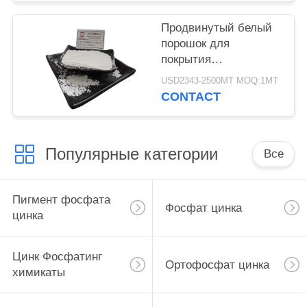
Продвинутый белый
порошок для
покрытия
алюминиевого
USD2343-2500MT MOQ:1MT
триполифосфата CAS
CONTACT
13939-25-8
Популярные категории
Все
Пигмент фосфата
Фосфат цинка
цинка
Цинк Фосфатинг
Ортофосфат цинка
химикаты