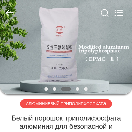
chemical
co.,ltd.
All
Rights
Reserved.
Developed
by
ECER
ДОМОЙ
ПРОДУКТЫ
ВИДЕОЗАПИСИ
О
НАС
АЛЮМИНИЕВЫЙ ТРИПОЛИПХОСПХАТЭ
ЭКСКУРСИЯ
Белый порошок триполифосфата
ПО
алюминия для безопасной и