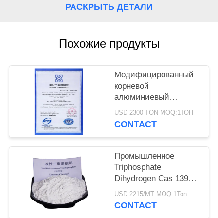
РАСКРЫТЬ ДЕТАЛИ
PRIVACY
POLICY
Похожие продукты
Модифицированный
корневой
алюминиевый
триполифосфат CAS
USD 2300 TON MOQ:1ТОН
13939-25-8 для
CONTACT
сцепления покрытия
Промышленное
Triphosphate
Dihydrogen Cas 13939-
25-8 ранга
USD 2215/MT MOQ:1Ton
алюминиевый
CONTACT