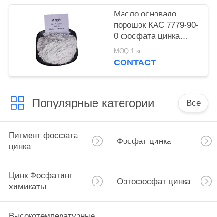
Масло основало
порошок КАС 7779-90-
0 фосфата цинка
краски для корабля и
MOQ:1 кг
стальные структуры
CONTACT
защищают
Популярные категории
Все
Пигмент фосфата
Фосфат цинка
цинка
Цинк Фосфатинг
Ортофосфат цинка
химикаты
Высокотемпературные