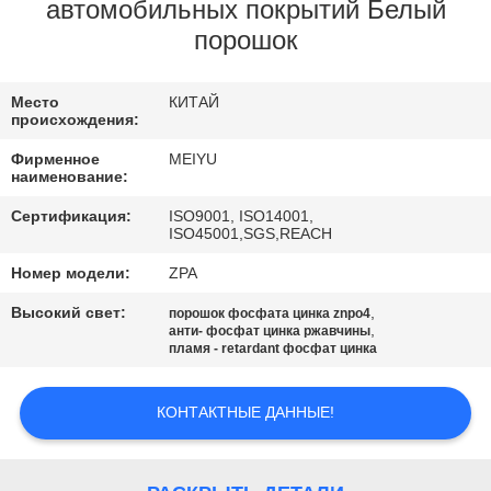
ЗАВОДУ
автомобильных покрытий Белый
порошок
КОНТРОЛЬ
Место
КИТАЙ
КАЧЕСТВА
происхождения:
Фирменное
MEIYU
СВЯЖИТЕСЬ
наименование:
С
Сертификация:
ISO9001, ISO14001,
ISO45001,SGS,REACH
НАМИ
Номер модели:
ZPA
Высокий свет:
,
порошок фосфата цинка znpo4
ЗАПРОСИТЕ
,
анти- фосфат цинка ржавчины
пламя - retardant фосфат цинка
ЦИТАТУ
КОНТАКТНЫЕ ДАННЫЕ!
КАРТА
САЙТА