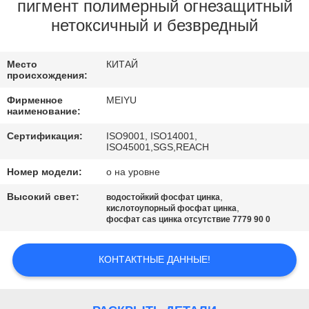
ЗАВОДУ
пигмент полимерный огнезащитный
нетоксичный и безвредный
КОНТРОЛЬ
Место
КИТАЙ
КАЧЕСТВА
происхождения:
Фирменное
MEIYU
СВЯЖИТЕСЬ
наименование:
С
Сертификация:
ISO9001, ISO14001,
ISO45001,SGS,REACH
НАМИ
Номер модели:
o на уровне
Высокий свет:
,
водостойкий фосфат цинка
ЗАПРОСИТЕ
,
кислотоупорный фосфат цинка
фосфат cas цинка отсутствие 7779 90 0
ЦИТАТУ
КОНТАКТНЫЕ ДАННЫЕ!
КАРТА
САЙТА