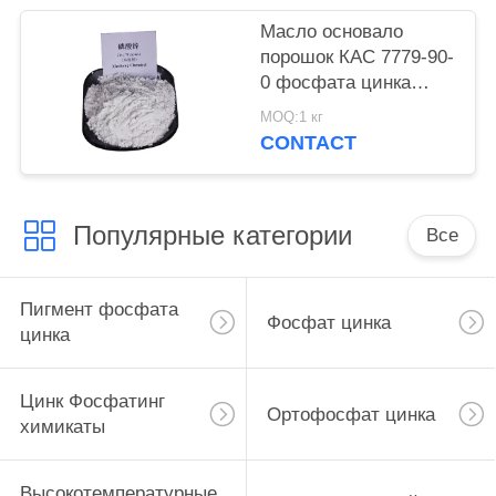
Масло основало
порошок КАС 7779-90-
0 фосфата цинка
краски для корабля и
MOQ:1 кг
стальные структуры
CONTACT
защищают
Популярные категории
Все
Пигмент фосфата
Фосфат цинка
цинка
Цинк Фосфатинг
Ортофосфат цинка
химикаты
Высокотемпературные