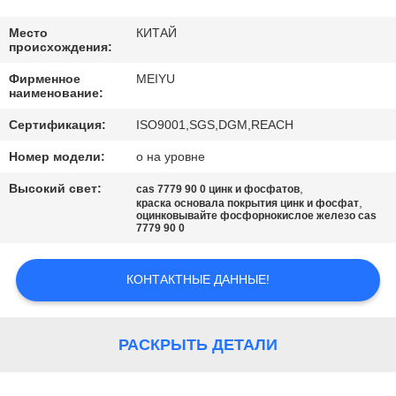
ЗАВОДУ
Место
КИТАЙ
происхождения:
КОНТРОЛЬ
Фирменное
MEIYU
КАЧЕСТВА
наименование:
Сертификация:
ISO9001,SGS,DGM,REACH
СВЯЖИТЕСЬ
Номер модели:
o на уровне
С
Высокий свет:
,
cas 7779 90 0 цинк и фосфатов
НАМИ
,
краска основала покрытия цинк и фосфат
оцинковывайте фосфорнокислое железо cas
7779 90 0
ЗАПРОСИТЕ
КОНТАКТНЫЕ ДАННЫЕ!
ЦИТАТУ
КАРТА
РАСКРЫТЬ ДЕТАЛИ
САЙТА