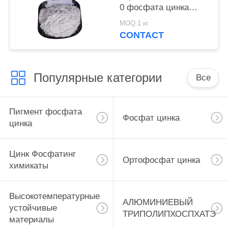
0 фосфата цинка
краски для корабля и
MOQ:1 кг
стальные структуры
CONTACT
защищают
Популярные категории
Все
Пигмент фосфата
Фосфат цинка
цинка
Цинк Фосфатинг
Ортофосфат цинка
химикаты
Высокотемпературные
АЛЮМИНИЕВЫЙ
устойчивые
ТРИПОЛИПХОСПХАТЭ
материалы