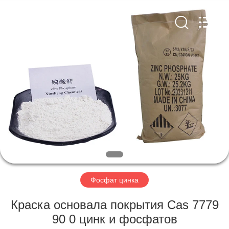
chemical
co.,ltd.
All
Rights
Reserved.
Developed
by
ECER
ДОМОЙ
ПРОДУКТЫ
ВИДЕОЗАПИСИ
О
НАС
Фосфат цинка
ЭКСКУРСИЯ
Краска основала покрытия Cas 7779
ПО
90 0 цинк и фосфатов