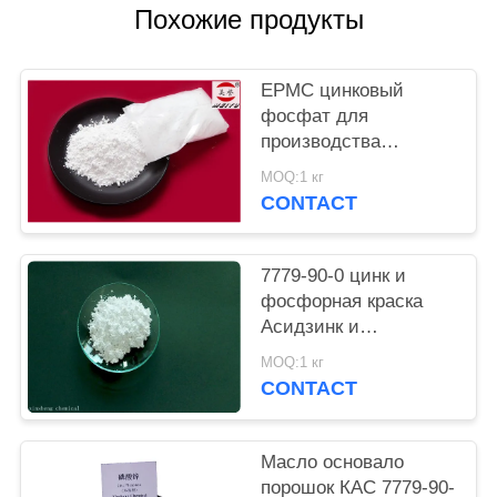
Похожие продукты
PRIVACY
POLICY
EPMC цинковый
фосфат для
производства
водяной краски с
MOQ:1 кг
низким содержанием
CONTACT
тяжелых металлов и
противоржавеющей
краской
7779-90-0 цинк и
фосфорная краска
Асидзинк и
фосфорной кислоты
MOQ:1 кг
анти- въедливая для
CONTACT
стали
Масло основало
порошок КАС 7779-90-