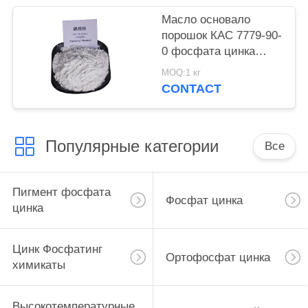
Масло основало
порошок КАС 7779-90-
0 фосфата цинка
краски для корабля и
MOQ:1 кг
стальные структуры
CONTACT
защищают
Популярные категории
Все
Пигмент фосфата
Фосфат цинка
цинка
Цинк Фосфатинг
Ортофосфат цинка
химикаты
Высокотемпературные