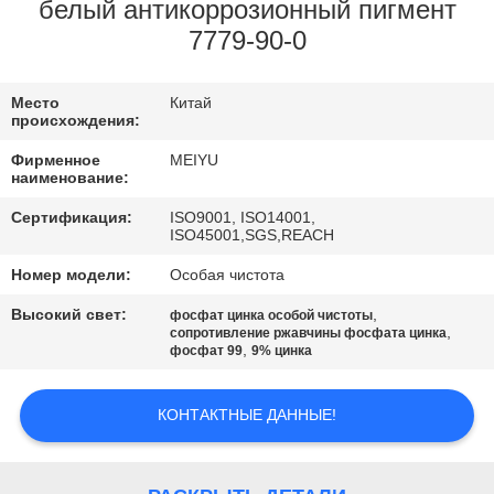
ЗАВОДУ
белый антикоррозионный пигмент
7779-90-0
КОНТРОЛЬ
Место
Китай
КАЧЕСТВА
происхождения:
Фирменное
MEIYU
СВЯЖИТЕСЬ
наименование:
С
Сертификация:
ISO9001, ISO14001,
ISO45001,SGS,REACH
НАМИ
Номер модели:
Особая чистота
Высокий свет:
,
фосфат цинка особой чистоты
ЗАПРОСИТЕ
,
сопротивление ржавчины фосфата цинка
,
фосфат 99
9% цинка
ЦИТАТУ
КОНТАКТНЫЕ ДАННЫЕ!
КАРТА
САЙТА