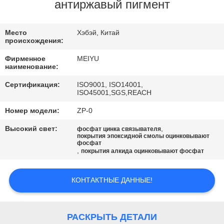
ЗАВОДУ
антиржавый пигмент
КОНТРОЛЬ
Место
Хэбэй, Китай
происхождения:
КАЧЕСТВА
Фирменное
MEIYU
наименование:
СВЯЖИТЕСЬ
Сертификация:
ISO9001, ISO14001,
ISO45001,SGS,REACH
С
Номер модели:
ZP-0
НАМИ
Высокий свет:
,
фосфат цинка связывателя
покрытия эпоксидной смолы оцинковывают
фосфат
ЗАПРОСИТЕ
,
покрытия алкида оцинковывают фосфат
ЦИТАТУ
КОНТАКТНЫЕ ДАННЫЕ!
КАРТА
САЙТА
РАСКРЫТЬ ДЕТАЛИ