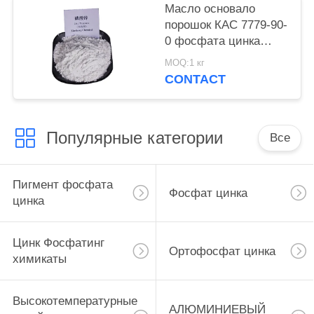
Масло основало
порошок КАС 7779-90-
0 фосфата цинка
краски для корабля и
MOQ:1 кг
стальные структуры
CONTACT
защищают
Популярные категории
Все
Пигмент фосфата
Фосфат цинка
цинка
Цинк Фосфатинг
Ортофосфат цинка
химикаты
Высокотемпературные
АЛЮМИНИЕВЫЙ