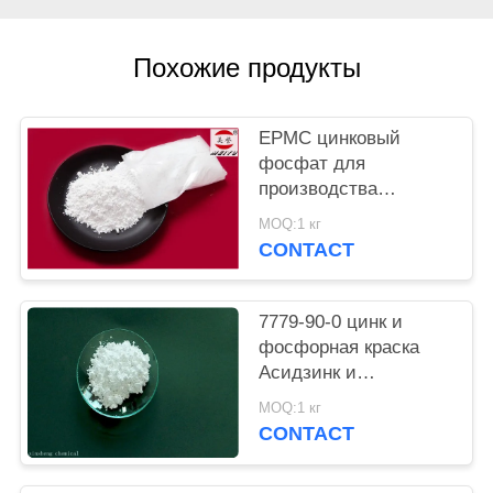
PRIVACY
Похожие продукты
POLICY
EPMC цинковый
фосфат для
производства
водяной краски с
MOQ:1 кг
низким содержанием
CONTACT
тяжелых металлов и
противоржавеющей
краской
7779-90-0 цинк и
фосфорная краска
Асидзинк и
фосфорной кислоты
MOQ:1 кг
анти- въедливая для
CONTACT
стали