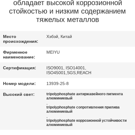
ЗАВОДУ
обладает высокой коррозионной
стойкостью и низким содержанием
тяжелых металлов
КОНТРОЛЬ
КАЧЕСТВА
Место
Хэбэй, Китай
происхождения:
СВЯЖИТЕСЬ
Фирменное
MEIYU
наименование:
С
НАМИ
Сертификация:
ISO9001, ISO14001,
ISO45001,SGS,REACH
Номер модели:
13939-25-8
ЗАПРОСИТЕ
Высокий свет:
tripolyphosphate антиржавейного пигмента
ЦИТАТУ
алюминиевый
,
tripolyphosphate сопротивления прилива
алюминиевый
КАРТА
,
tripolyphosphate коррозионной устойчивости
алюминиевый
САЙТА