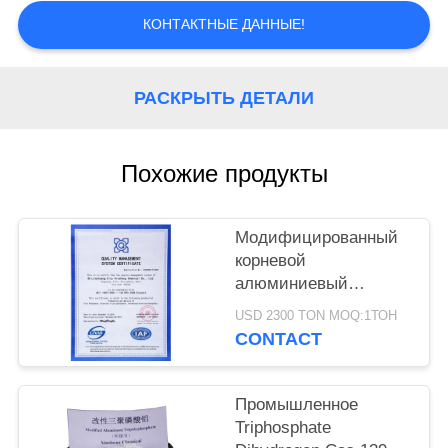
КОНТАКТНЫЕ ДАННЫЕ!
PRIVACY
POLICY
РАСКРЫТЬ ДЕТАЛИ
Похожие продукты
Модифицированный
корневой
алюминиевый
триполифосфат CAS
USD 2300 TON MOQ:1ТОН
13939-25-8 для
CONTACT
сцепления покрытия
Промышленное
Triphosphate