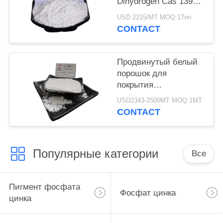
Dihydrogen Cas 13939-
25-8 ранга
USD 2215/MT MOQ:1Ton
алюминиевый
CONTACT
Продвинутый белый
порошок для
покрытия
алюминиевого
USD2343-2500MT MOQ:1MT
триполифосфата CAS
CONTACT
13939-25-8
Популярные категории
Все
Пигмент фосфата
Фосфат цинка
цинка