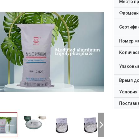
Место п
Фирменн
Сертифи
Номер м
Количест
Упаковы
Время д
Условия
Поставк