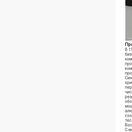
Пр
В 1
биз
ком
про
ком
про
Син
ори
пер
чис
реа
обо
мощ
алю
соо
тес
Вос
С м