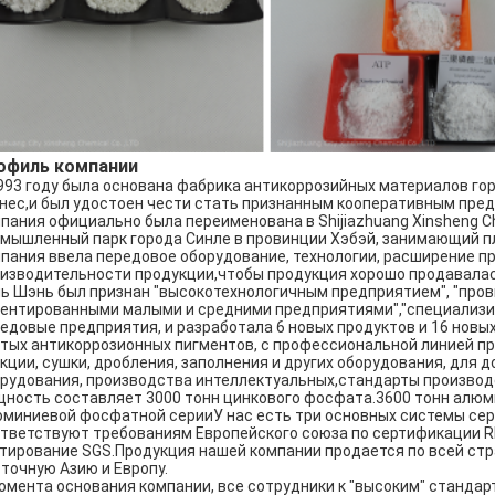
офиль компании
993 году была основана фабрика антикоррозийных материалов гор
нес,и был удостоен чести стать признанным кооперативным пред
пания официально была переименована в Shijiazhuang Xinsheng Ch
мышленный парк города Синле в провинции Хэбэй, занимающий пло
пания ввела передовое оборудование, технологии, расширение 
изводительности продукции,чтобы продукция хорошо продавалась
ь Шэнь был признан "высокотехнологичным предприятием", "пров
ентированными малыми и средними предприятиями","специализир
едовые предприятия, и разработала 6 новых продуктов и 16 новы
тых антикоррозионных пигментов, с профессиональной линией п
кции, сушки, дробления, заполнения и других оборудования, дл
рудования, производства интеллектуальных,стандарты произво
ность составляет 3000 тонн цинкового фосфата.3600 тонн алюм
миниевой фосфатной серииУ нас есть три основных системы серт
тветствуют требованиям Европейского союза по сертификации R
тирование SGS.Продукция нашей компании продается по всей стран
точную Азию и Европу.
омента основания компании, все сотрудники к "высоким" стандарт