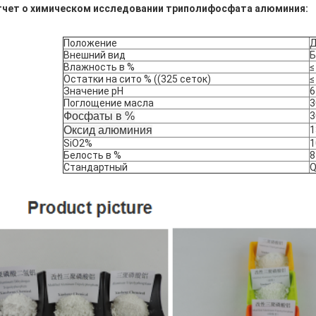
тчет о химическом исследовании триполифосфата алюминия:
Положение
Д
Внешний вид
Б
Влажность в %
≤
Остатки на сито % ((325 сеток)
≤
Значение pH
6
Поглощение масла
3
Фосфаты в %
3
Оксид алюминия
1
SiO2%
1
Белость в %
8
Стандартный
Q