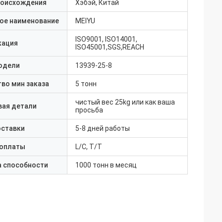
роисхождения
Хэбэй, Китай
ое наименование
MEIYU
ISO9001, ISO14001,
кация
ISO45001,SGS,REACH
одели
13939-25-8
во мин заказа
5 тонн
чистый вес 25kg или как ваша
вая детали
просьба
оставки
5-8 дней работы
 оплаты
L/C, T/T
а способности
1000 тонн в месяц