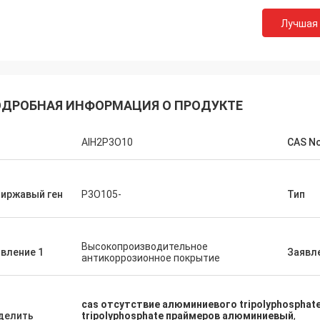
Лучшая
ДРОБНАЯ ИНФОРМАЦИЯ О ПРОДУКТЕ
AlH2P3O10
CAS No
иржавый ген
P3O105-
Тип
Высокопроизводительное
вление 1
Заявл
антикоррозионное покрытие
cas отсутствие алюминиевого tripolyphosphate
делить
tripolyphosphate праймеров алюминиевый
,