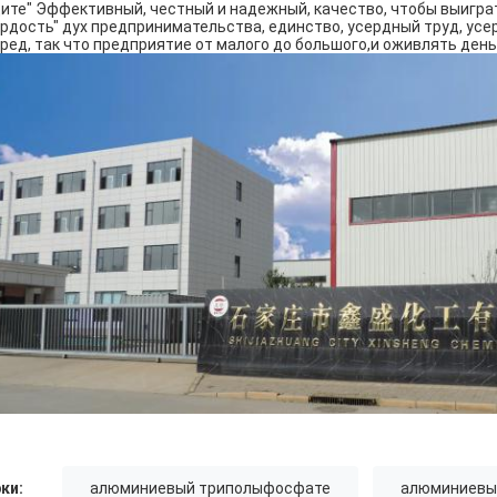
ите" Эффективный, честный и надежный, качество, чтобы выиграт
рдость" дух предпринимательства, единство, усердный труд, усе
ред, так что предприятие от малого до большого,и оживлять день
ки:
алюминиевый триполыфосфате
алюминиевы