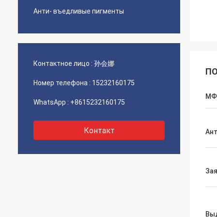
Анти- въедливые пигменты
Контактное лицо :
孙会娜
ПО
Номер телефона :
15232160175
МФ
WhatsApp :
+8615232160175
Контакт
Ант
Зая
Вы