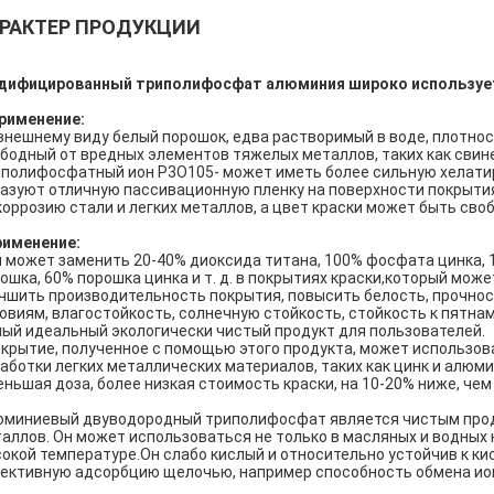
РАКТЕР ПРОДУКЦИИ
дифицированный триполифосфат алюминия широко используетс
рименение:
внешнему виду белый порошок, едва растворимый в воде, плотнос
бодный от вредных элементов тяжелых металлов, таких как свин
полифосфатный ион P3O105- может иметь более сильную хелати
азуют отличную пассивационную пленку на поверхности покрыти
коррозию стали и легких металлов, а цвет краски может быть сво
рименение:
 может заменить 20-40% диоксида титана, 100% фосфата цинка, 
ошка, 60% порошка цинка и т. д. в покрытиях краски,который мож
чшить производительность покрытия, повысить белость, прочнос
овиям, влагостойкость, солнечную стойкость, стойкость к пятна
ый идеальный экологически чистый продукт для пользователей.
крытие, полученное с помощью этого продукта, может использова
аботки легких металлических материалов, таких как цинк и алюми
ньшая доза, более низкая стоимость краски, на 10-20% ниже, чем
миниевый двуводородный триполифосфат является чистым прод
аллов. Он может использоваться не только в масляных и водных к
окой температуре.Он слабо кислый и относительно устойчив к к
ективную адсорбцию щелочью, например способность обмена ион