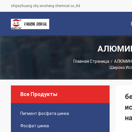
shijiazhuang city xinsheng chemical co.,ltd
АЛЮМИН
С
Главная Страница
/
АЛЮМИН
Широко Исп
Все Продукты
б
и
Пигмент фосфата цинка
н
Фосфат цинка