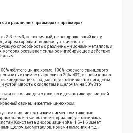
я в различных праймерах и праймерах
ть 2-3 г/см3, нетоксичный, не раздражающий кожу,
ец и хром;хорошая тепловая устойчивость
рующую способность с различными ионами металлов, и
я, которая оказывает сильное ингибирующее действие
бодным.
100% жёлтого цинка хрома, 100% красного свинцового
ет снизить стоимость краски на 20%-40%, и значительно
ть, конденсацию, гладкость, устойчивость к погодным
м,и устойчивость к кислотам и щелочам на 50%Это
ться не только для стали, но и для антикоррозионной
ний.
 красный свинец и желтый цинк-хром.
уктом и является низким пигментом тяжелых
расках, но и в качестве материалов, устойчивых к
ислотам.Константа диссоциации pKa=1,5−1,6 имеет
ами щелочных металлов, ионами аммония и т.д.;