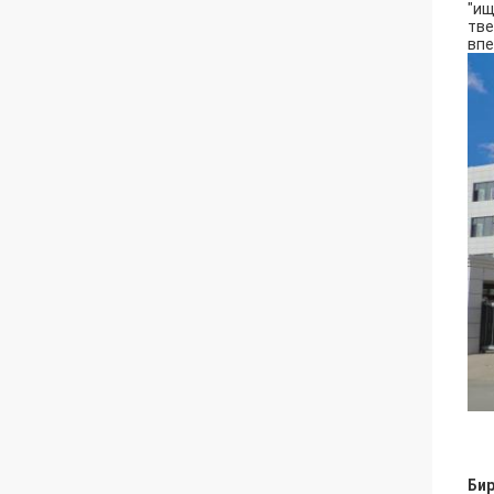
"ищ
тве
впе
Бир