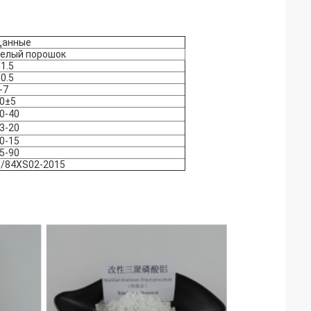
анные
елый порошок
 1.5
 0.5
-7
0±5
0-40
3-20
0-15
5-90
/84XS02-2015