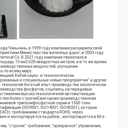
ода Чэньнань, в 1999 году компания расширила свой
приятием Министерства железных дорог, в 2003 году
emical Co. В 2021 году компания переехала в
щадь 13 км2.620 квадратных метров, и в то же время,
производственных мощностей, улучшение
 по всему миру..
инцией Хэбэй науко- и технологически
ованные и специальные новые предприятия" и другие
х технологий.богатый опыт производства экологически
роизводства фосфатов, ссылаясь на передовые
я достижения высокотехнологичной автоматизации
дства более строгиеЕжегодная производственная
иниевой триполифосфатной серии и 1500 тонн
ификации (ISO9001, ISO14001, ISO45001), которые
EACH, требованиям стандарта ROHS, через
е и экспортируется за рубеж., экспортируется в Юго-
ам, "строгие" требования, "прекрасное" управление,