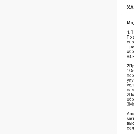
ХА
Мо
1.П
По 
сво
Три
обр
на 
2П
1Он
пор
улу
усл
сам
2По
обр
3Ме
Алю
мет
выс
сел