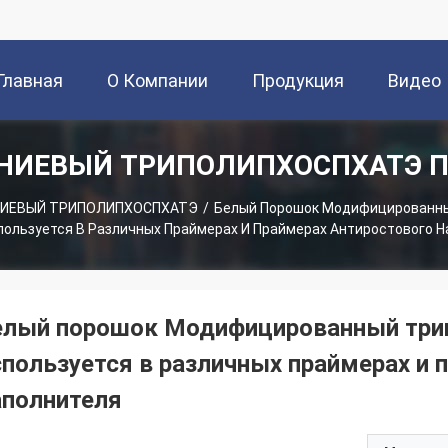
Главная
О Компании
Продукция
Видео
ИЕВЫЙ ТРИПОЛИПХОСПХАТЭ П
траница
ИЕВЫЙ ТРИПОЛИПХОСПХАТЭ
/
Белый Порошок Модифицированн
ользуется В Различных Праймерах И Праймерах Антиростового 
елый порошок Модифицированный три
спользуется в различных праймерах и 
аполнителя