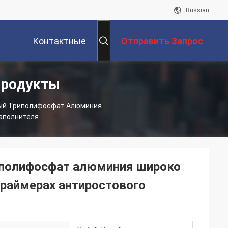
Russian
Контактные
Отправить Запрос
родукты
Данные
ый Триполифосфат Алюминия
Наполнителя
полифосфат алюминия широко
праймерах антиростового