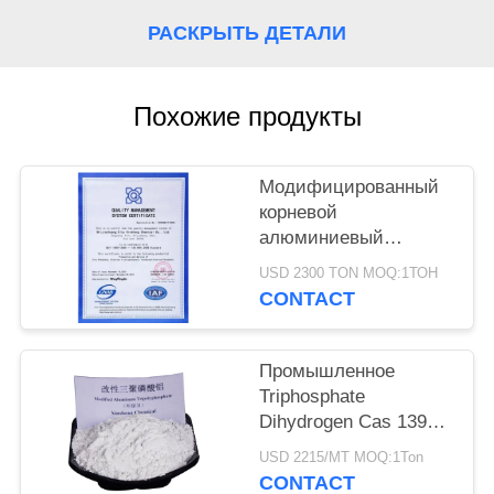
РАСКРЫТЬ ДЕТАЛИ
PRIVACY
POLICY
Похожие продукты
Модифицированный
корневой
алюминиевый
триполифосфат CAS
USD 2300 TON MOQ:1ТОН
13939-25-8 для
CONTACT
сцепления покрытия
Промышленное
Triphosphate
Dihydrogen Cas 13939-
25-8 ранга
USD 2215/MT MOQ:1Ton
алюминиевый
CONTACT