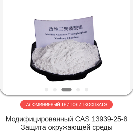
chemical
co.,ltd.
All
Rights
Reserved.
Developed
by
ECER
ДОМОЙ
ПРОДУКТЫ
ВИДЕОЗАПИСИ
О
НАС
АЛЮМИНИЕВЫЙ ТРИПОЛИПХОСПХАТЭ
ЭКСКУРСИЯ
Модифицированный CAS 13939-25-8
ПО
Защита окружающей среды