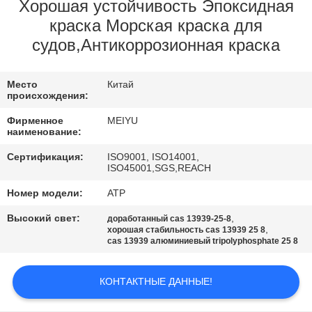
ЗАВОДУ
Хорошая устойчивость Эпоксидная
краска Морская краска для
судов,Антикоррозионная краска
КОНТРОЛЬ
КАЧЕСТВА
Место
Китай
происхождения:
СВЯЖИТЕСЬ
Фирменное
MEIYU
наименование:
С
НАМИ
Сертификация:
ISO9001, ISO14001,
ISO45001,SGS,REACH
Номер модели:
ATP
ЗАПРОСИТЕ
Высокий свет:
,
доработанный cas 13939-25-8
ЦИТАТУ
,
хорошая стабильность cas 13939 25 8
cas 13939 алюминиевый tripolyphosphate 25 8
КАРТА
КОНТАКТНЫЕ ДАННЫЕ!
САЙТА