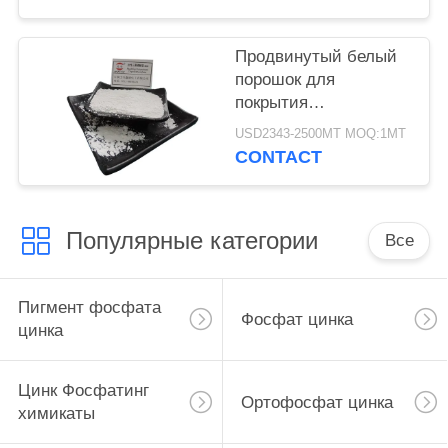
Продвинутый белый
порошок для
покрытия
алюминиевого
USD2343-2500MT MOQ:1MT
триполифосфата CAS
CONTACT
13939-25-8
Популярные категории
Все
Пигмент фосфата
Фосфат цинка
цинка
Цинк Фосфатинг
Ортофосфат цинка
химикаты